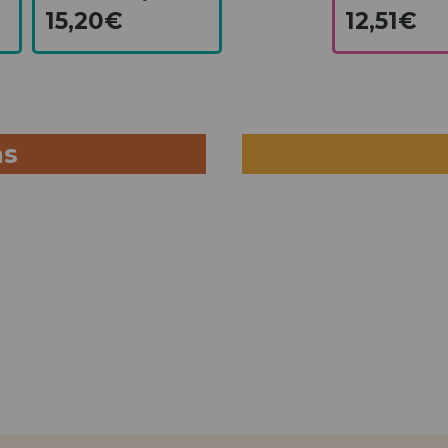
15,20€
12,51€
as