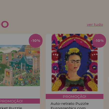
DO
ver tudo
-10%
-10%
PROMOÇÃO!
PROMOÇÃO!
Auto-retrato Puzzle
rket Puzzle
Eurographics com