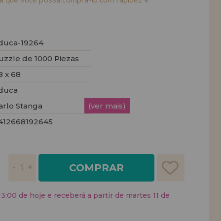
duca-19264
uzzle de 1000 Piezas
8 x 68
duca
arlo Stanga
(ver mais)
412668192645
COMPRAR
:00 de hoje e receberá a partir de martes 11 de