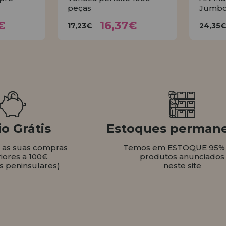
peças
Jumbo
37€
16,37€
17,23€
2
€
16,37€
17,23€
24,35
AR
COMPRAR
o Grátis
Estoques perman
s as suas compras
Temos em ESTOQUE 95%
iores a 100€
produtos anunciados
s peninsulares)
neste site