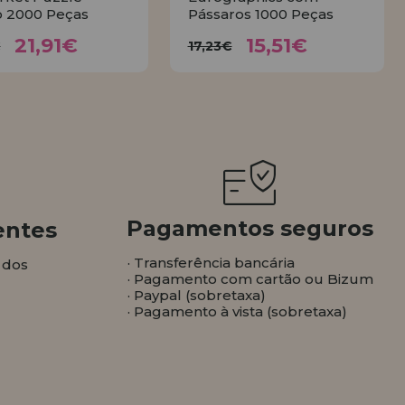
 2000 Peças
Pássaros 1000 Peças
21,91€
15,51€
4,35€
17,23€
21,91€
15,51€
€
17,23€
COMPRAR
COMPRAR
Pagamentos seguros
entes
· Transferência bancária
 dos
· Pagamento com cartão ou Bizum
· Paypal (sobretaxa)
· Pagamento à vista (sobretaxa)