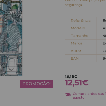
segurança.
Referência
E
Modelo
P
Tamanho
4
Marca
E
Autor
C
EAN
8
13,16€
12,51€
PROMOÇÃO!
Compre antes das 13
agosto