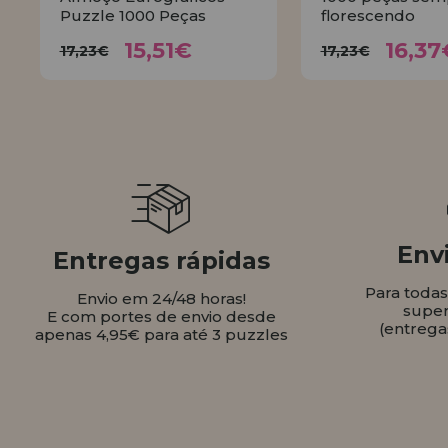
Puzzle 1000 Peças
florescendo
15,51€
16,
17,23€
17,23€
15,51€
16,37
17,23€
17,23€
COMPRAR
COMPR
Envi
Entregas rápidas
Para toda
Envio em 24/48 horas!
super
E com portes de envio desde
(entrega
apenas 4,95€ para até 3 puzzles