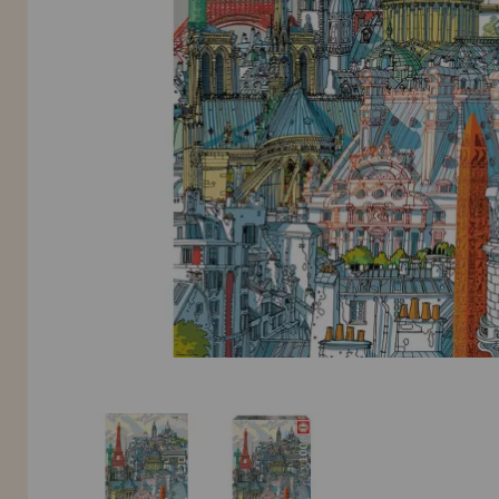
LIQUIDAÇÕES
EM FORMAÇÃO
info@casadopuzzle.pt