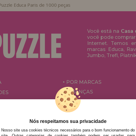
Puzzle Educa Paris de 1000 peças
Você está na
Casa 
você pode comprar
Internet. Temos 
marcas Educa, Rave
Jumbo, Trefl, Piatni
A
POR MARCAS
CRIANÇAS
DES
PARA ADULTOS
ÕES E OFERTAS
POR AUTORES
ACESSÓRIOS
Nós respeitamos sua privacidade
Nosso site usa cookies técnicos necessários para o bom funcionamento do
JOGOS DE TABULEIRO
site. Outras categorias de cookies também podem ser usadas para