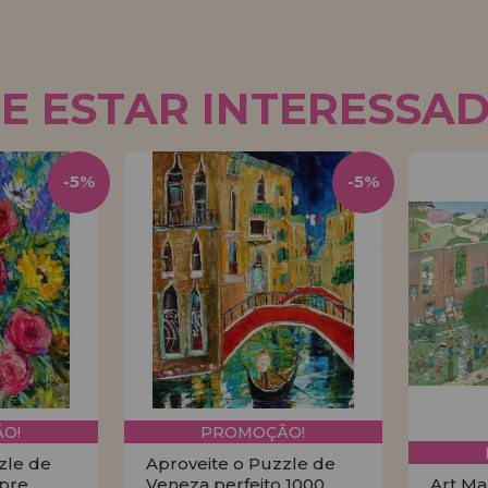
E ESTAR INTERESSA
-5%
-5%
O!
PROMOÇÃO!
zle de
Aproveite o Puzzle de
pre
Veneza perfeito 1000
Art Ma