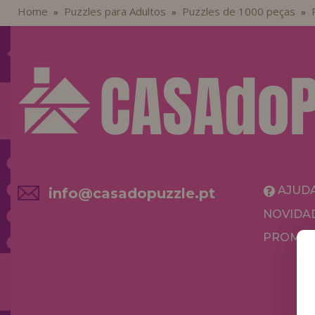
Home
Puzzles para Adultos
Puzzles de 1000 peças
»
»
»
AJUD
info@casadopuzzle.pt
NOVIDA
PROMOÇ