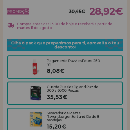
28,92€
30,45€
REGISTRO DE REVENDEDOR
PROMOÇÃO!
Compre antes das 13:00 de hoje e receberá a partir de
martes 11 de agosto
Olha o pack que preparámos para ti, aproveita o teu
desconto!
Pegamento Puzzles Educa 250
ml
8,08€
Guarda Puzzles Jig and Puz de
300 a 6000 Piezas
35,53€
Separador de Piezas
Ravensburger Sort and Go de 8
bandejas
15,20€