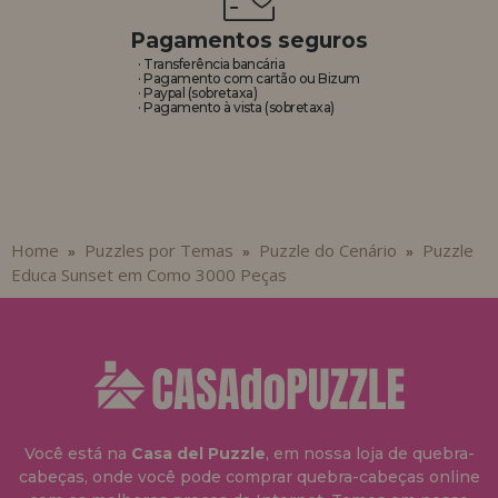
Pagamentos seguros
· Transferência bancária
· Pagamento com cartão ou Bizum
· Paypal (sobretaxa)
· Pagamento à vista (sobretaxa)
Home
Puzzles por Temas
Puzzle do Cenário
Puzzle
»
»
»
Educa Sunset em Como 3000 Peças
Você está na
Casa del Puzzle
, em nossa loja de quebra-
cabeças, onde você pode comprar quebra-cabeças online