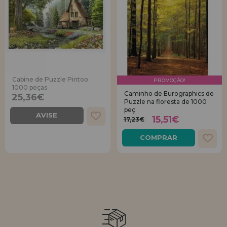
Cabine de Puzzle Pintoo
PROMOÇÃO!
1000 peças
Caminho de Eurographics de
25,36€
Puzzle na floresta de 1000
peç
AVISE
15,51€
17,23€
COMPRAR