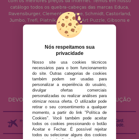
com os melhores preços da Internet. Temos em nosso
catálogo todos os quebra-cabeças das marcas Educa,
Ravensburger, Clementoni, Heye, Schmidt, Castorland,
Jumbo, Trefl, Piatnik, Anatolian, Art Puzzle, Gibsons e
muito mais.
info@casadopuzzle.pt
Nós respeitamos sua
privacidade
Nosso site usa cookies técnicos
AVISO LEGAL
necessários para o bom funcionamento
do site. Outras categorias de cookies
POLÍTICA DE PRIVACIDADE
também podem ser usadas para
POLÍTICA DE COOKIES
personalizar a experiência do usuário,
divulgar ofertas comerciais
ENVIO E DEVOLUÇÕES
personalizadas ou realizar análises para
DEVOLUÇÕES / DIREITO DE LIVRE RESOLUÇÃO
otimizar nossa oferta. O utilizador pode
retirar o seu consentimento a qualquer
momento, a partir do link "Política de
Cookies". Você também pode aceitar
todos os cookies pressionando o botão
Aceitar e Fechar. É possível rejeitar
todos ou selecionar alguns dos cookies