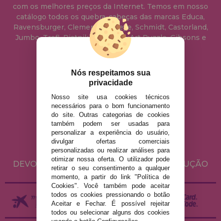
com os melhores preços da Internet. Temos em nosso
catálogo todos os quebra-cabeças das marcas Educa,
Ravensburger, Clementoni, Heye, Schmidt, Castorland,
Jumbo, Trefl, Piatnik, Anatolian, Art Puzzle, Gibsons e
muito mais.
Nós respeitamos sua
info@casadopuzzle.pt
privacidade
Nosso site usa cookies técnicos
necessários para o bom funcionamento
AVISO LEGAL
do site. Outras categorias de cookies
POLÍTICA DE PRIVACIDADE
também podem ser usadas para
personalizar a experiência do usuário,
POLÍTICA DE COOKIES
divulgar ofertas comerciais
ENVIO E DEVOLUÇÕES
personalizadas ou realizar análises para
otimizar nossa oferta. O utilizador pode
DEVOLUÇÕES / DIREITO DE LIVRE RESOLUÇÃO
retirar o seu consentimento a qualquer
momento, a partir do link "Política de
Cookies". Você também pode aceitar
todos os cookies pressionando o botão
Aceitar e Fechar. É possível rejeitar
todos ou selecionar alguns dos cookies