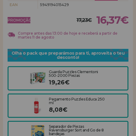
EAN
5949194015429
REGISTRO DE REVENDEDOR
16,37€
17,23€
PROMOÇÃO!
Compre antes das 13:00 de hoje e receberá a partir de
martes 11 de agosto
Olha o pack que preparámos para ti, aproveita o teu
desconto!
Guarda Puzzles Clementoni
500-2000 Piezas
19,26€
Pegamento Puzzles Educa 250
ml
8,08€
Separador de Piezas
Ravensburger Sort and Go de 8
bandejas