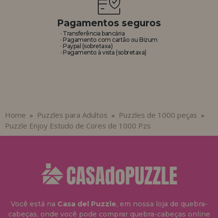
Pagamentos seguros
· Transferência bancária
· Pagamento com cartão ou Bizum
· Paypal (sobretaxa)
· Pagamento à vista (sobretaxa)
Home
Puzzles para Adultos
Puzzles de 1000 peças
»
»
»
Puzzle Enjoy Estudo de Cores de 1000 Pzs
Você está na
Casa del Puzzle
, em nossa loja de quebra-
cabeças, onde você pode comprar quebra-cabeças online