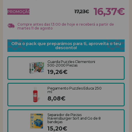
16,37€
17,23€
REGISTRO DE REVENDEDOR
PROMOÇÃO!
Compre antes das 13:00 de hoje e receberá a partir de
martes 11 de agosto
Olha o pack que preparámos para ti, aproveita o teu
desconto!
Guarda Puzzles Clementoni
500-2000 Piezas
19,26€
Pegamento Puzzles Educa 250
ml
8,08€
Separador de Piezas
Ravensburger Sort and Go de 8
bandejas
15,20€