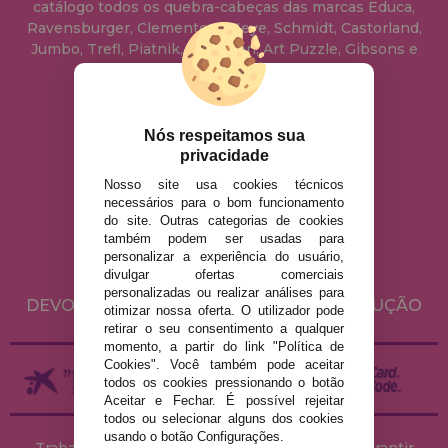
catálogo todos os quebra-cabeças das marcas Educa,
Ravensburger, Clementoni, Heye, Schmidt, Castorland,
Jumbo, Trefl, Piatnik, Anatolian, Art Puzzle, Gibsons e
muito mais.
info@casadopuzzle.pt
Nós respeitamos sua
privacidade
Nosso site usa cookies técnicos
AVISO LEGAL
necessários para o bom funcionamento
do site. Outras categorias de cookies
POLÍTICA DE PRIVACIDADE
também podem ser usadas para
POLÍTICA DE COOKIES
personalizar a experiência do usuário,
divulgar ofertas comerciais
ENVIO E DEVOLUÇÕES
personalizadas ou realizar análises para
DEVOLUÇÕES / DIREITO DE LIVRE RESOLUÇÃO
otimizar nossa oferta. O utilizador pode
retirar o seu consentimento a qualquer
momento, a partir do link "Política de
Cookies". Você também pode aceitar
todos os cookies pressionando o botão
Aceitar e Fechar. É possível rejeitar
todos ou selecionar alguns dos cookies
usando o botão Configurações.
Trabalhamos com stocks permanentes para garantir