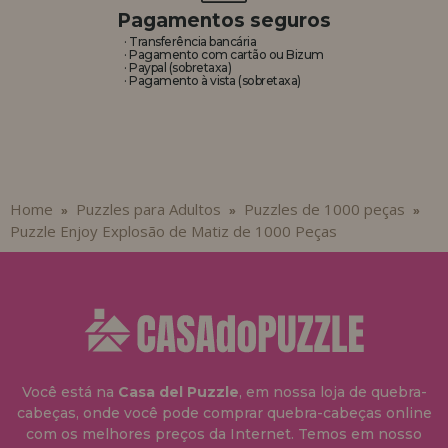
Pagamentos seguros
· Transferência bancária
· Pagamento com cartão ou Bizum
· Paypal (sobretaxa)
· Pagamento à vista (sobretaxa)
Home
Puzzles para Adultos
Puzzles de 1000 peças
»
»
»
Puzzle Enjoy Explosão de Matiz de 1000 Peças
Você está na
Casa del Puzzle
, em nossa loja de quebra-
cabeças, onde você pode comprar quebra-cabeças online
com os melhores preços da Internet. Temos em nosso