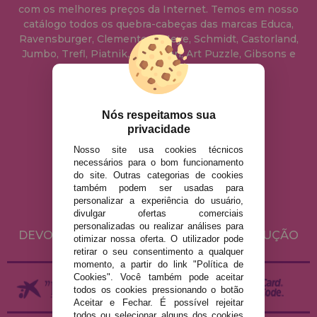
com os melhores preços da Internet. Temos em nosso
catálogo todos os quebra-cabeças das marcas Educa,
Ravensburger, Clementoni, Heye, Schmidt, Castorland,
Jumbo, Trefl, Piatnik, Anatolian, Art Puzzle, Gibsons e
muito mais.
info@casadopuzzle.pt
Nós respeitamos sua
privacidade
Nosso site usa cookies técnicos
AVISO LEGAL
necessários para o bom funcionamento
do site. Outras categorias de cookies
POLÍTICA DE PRIVACIDADE
também podem ser usadas para
POLÍTICA DE COOKIES
personalizar a experiência do usuário,
divulgar ofertas comerciais
ENVIO E DEVOLUÇÕES
personalizadas ou realizar análises para
DEVOLUÇÕES / DIREITO DE LIVRE RESOLUÇÃO
otimizar nossa oferta. O utilizador pode
retirar o seu consentimento a qualquer
momento, a partir do link "Política de
Cookies". Você também pode aceitar
todos os cookies pressionando o botão
Aceitar e Fechar. É possível rejeitar
todos ou selecionar alguns dos cookies