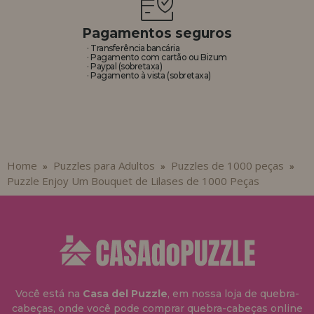
Pagamentos seguros
· Transferência bancária
· Pagamento com cartão ou Bizum
· Paypal (sobretaxa)
· Pagamento à vista (sobretaxa)
Home
Puzzles para Adultos
Puzzles de 1000 peças
»
»
»
Puzzle Enjoy Um Bouquet de Lilases de 1000 Peças
Você está na
Casa del Puzzle
, em nossa loja de quebra-
cabeças, onde você pode comprar quebra-cabeças online