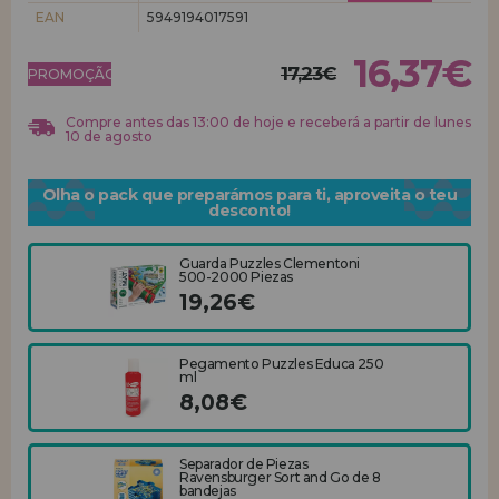
EAN
5949194017591
REGISTRO DE REVENDEDOR
16,37€
17,23€
PROMOÇÃO!
Compre antes das 13:00 de hoje e receberá a partir de lunes
10 de agosto
Olha o pack que preparámos para ti, aproveita o teu
desconto!
Guarda Puzzles Clementoni
500-2000 Piezas
19,26€
Pegamento Puzzles Educa 250
ml
8,08€
Separador de Piezas
Ravensburger Sort and Go de 8
bandejas