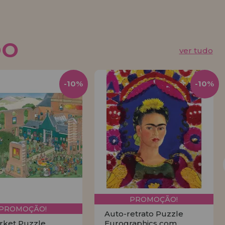
DO
ver tudo
-10%
-10%
PROMOÇÃO!
PROMOÇÃO!
Auto-retrato Puzzle
rket Puzzle
Eurographics com