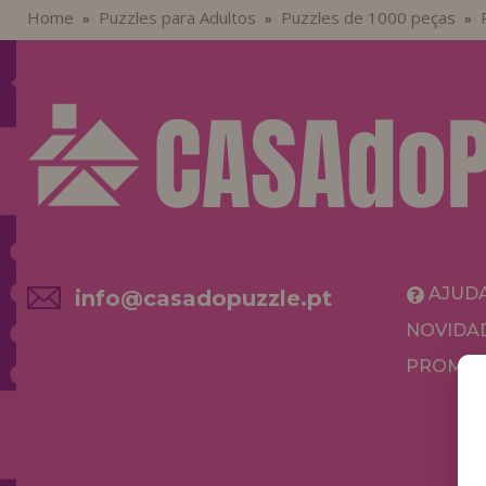
Home
Puzzles para Adultos
Puzzles de 1000 peças
»
»
»
AJUD
info@casadopuzzle.pt
NOVIDA
PROMOÇ