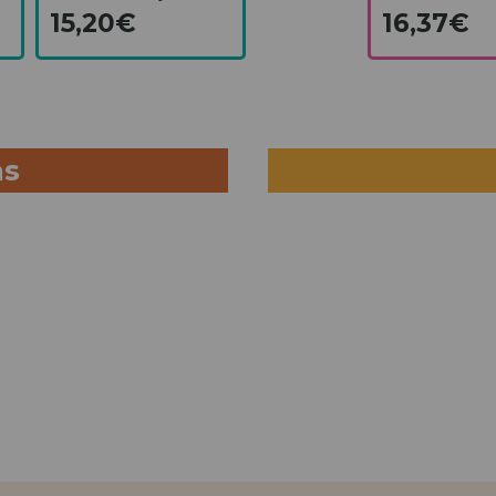
15,20€
16,37€
as