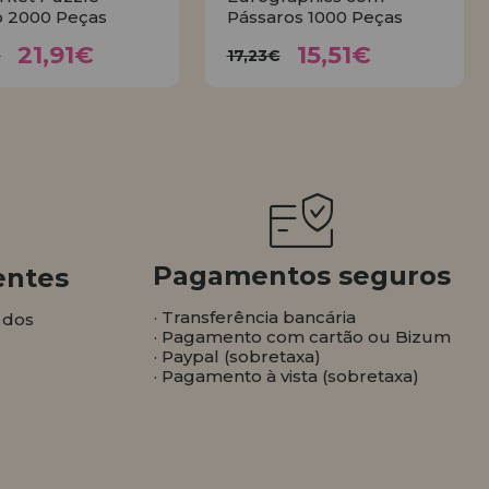
 2000 Peças
Pássaros 1000 Peças
21,91€
15,51€
4,35€
17,23€
21,91€
15,51€
€
17,23€
COMPRAR
COMPRAR
Pagamentos seguros
entes
· Transferência bancária
 dos
· Pagamento com cartão ou Bizum
· Paypal (sobretaxa)
· Pagamento à vista (sobretaxa)