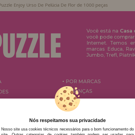
Puzzle Enjoy Urso De Pelúcia De Flor de 1000 peças
Você está na
Casa 
você pode comprar
Internet. Temos 
marcas Educa, Rave
Jumbo, Trefl, Piatni
A
POR MARCAS
CRIANÇAS
DES
PARA ADULTOS
ÕES E OFERTAS
POR AUTORES
ACESSÓRIOS
Nós respeitamos sua privacidade
Nosso site usa cookies técnicos necessários para o bom funcionamento do
JOGOS DE TABULEIRO
site. Outras categorias de cookies também podem ser usadas para