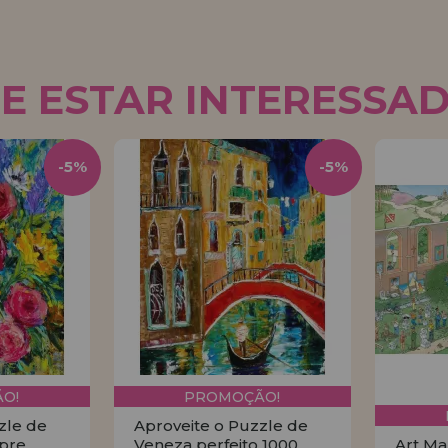
E ESTAR INTERESSA
-5%
-5%
O!
PROMOÇÃO!
zle de
Aproveite o Puzzle de
pre
Veneza perfeito 1000
Art Ma