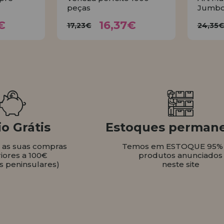
peças
Jumbo
37€
16,37€
17,23€
2
€
16,37€
17,23€
24,35
AR
COMPRAR
o Grátis
Estoques perman
s as suas compras
Temos em ESTOQUE 95%
iores a 100€
produtos anunciados
s peninsulares)
neste site