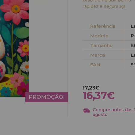
rapidez e segurança.
Referência
E
Modelo
P
Tamanho
6
Marca
E
EAN
5
17,23€
16,37€
PROMOÇÃO!
Compre antes das 13
agosto