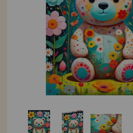
LIQUIDAÇÕES
EM FORMAÇÃO
info@casadopuzzle.pt