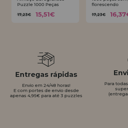
Puzzle 1000 Peças
florescendo
15,51€
16,
17,23€
17,23€
15,51€
16,37
17,23€
17,23€
COMPRAR
COMPR
Envi
Entregas rápidas
Para toda
Envio em 24/48 horas!
super
E com portes de envio desde
(entrega
apenas 4,95€ para até 3 puzzles