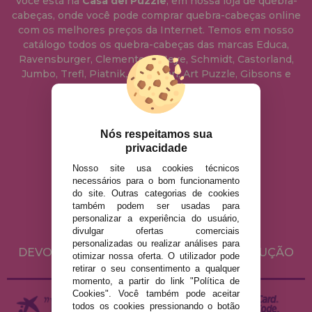
Você está na
Casa del Puzzle
, em nossa loja de quebra-
cabeças, onde você pode comprar quebra-cabeças online
com os melhores preços da Internet. Temos em nosso
catálogo todos os quebra-cabeças das marcas Educa,
Ravensburger, Clementoni, Heye, Schmidt, Castorland,
Jumbo, Trefl, Piatnik, Anatolian, Art Puzzle, Gibsons e
muito mais.
info@casadopuzzle.pt
Nós respeitamos sua
privacidade
Nosso site usa cookies técnicos
AVISO LEGAL
necessários para o bom funcionamento
do site. Outras categorias de cookies
POLÍTICA DE PRIVACIDADE
também podem ser usadas para
POLÍTICA DE COOKIES
personalizar a experiência do usuário,
divulgar ofertas comerciais
ENVIO E DEVOLUÇÕES
personalizadas ou realizar análises para
DEVOLUÇÕES / DIREITO DE LIVRE RESOLUÇÃO
otimizar nossa oferta. O utilizador pode
retirar o seu consentimento a qualquer
momento, a partir do link "Política de
Cookies". Você também pode aceitar
todos os cookies pressionando o botão