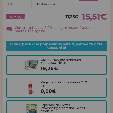
EAN
628136627764
REGISTRO DE REVENDEDOR
15,51€
17,23€
PROMOÇÃO!
Compre antes das 13:00 de hoje e receberá a partir de
martes 11 de agosto
Olha o pack que preparámos para ti, aproveita o teu
desconto!
Guarda Puzzles Clementoni
500-2000 Piezas
19,26€
Pegamento Puzzles Educa 250
ml
8,08€
Separador de Piezas
Ravensburger Sort and Go de 8
bandejas