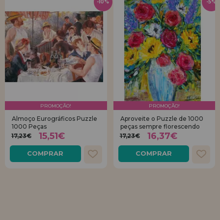
-10%
-5%
PROMOÇÃO!
PROMOÇÃO!
Almoço Eurográficos Puzzle
Aproveite o Puzzle de 1000
1000 Peças
peças sempre florescendo
15,51€
16,37€
17,23€
17,23€
COMPRAR
COMPRAR