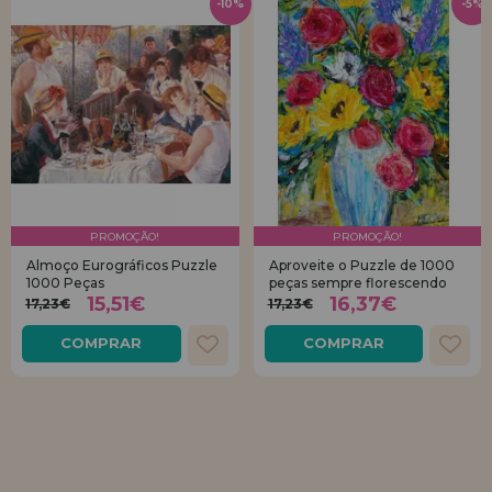
-10%
-5%
PROMOÇÃO!
PROMOÇÃO!
Almoço Eurográficos Puzzle
Aproveite o Puzzle de 1000
1000 Peças
peças sempre florescendo
15,51€
16,37€
17,23€
17,23€
COMPRAR
COMPRAR