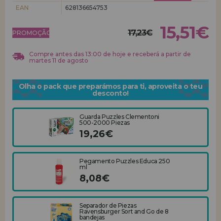
EAN
628136654753
REGISTRO DE REVENDEDOR
15,51€
17,23€
PROMOÇÃO!
Compre antes das 13:00 de hoje e receberá a partir de
martes 11 de agosto
Olha o pack que preparámos para ti, aproveita o teu
desconto!
Guarda Puzzles Clementoni
500-2000 Piezas
19,26€
Pegamento Puzzles Educa 250
ml
8,08€
Separador de Piezas
Ravensburger Sort and Go de 8
bandejas