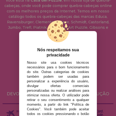
Você está na
Casa del Puzzle
, em nossa loja de quebra-
cabeças, onde você pode comprar quebra-cabeças online
com os melhores preços da Internet. Temos em nosso
catálogo todos os quebra-cabeças das marcas Educa,
Ravensburger, Clementoni, Heye, Schmidt, Castorland,
Jumbo, Trefl, Piatnik, Anatolian, Art Puzzle, Gibsons e
muito mais.
info@casadopuzzle.pt
Nós respeitamos sua
privacidade
Nosso site usa cookies técnicos
AVISO LEGAL
necessários para o bom funcionamento
do site. Outras categorias de cookies
POLÍTICA DE PRIVACIDADE
também podem ser usadas para
POLÍTICA DE COOKIES
personalizar a experiência do usuário,
divulgar ofertas comerciais
ENVIO E DEVOLUÇÕES
personalizadas ou realizar análises para
DEVOLUÇÕES / DIREITO DE LIVRE RESOLUÇÃO
otimizar nossa oferta. O utilizador pode
retirar o seu consentimento a qualquer
momento, a partir do link "Política de
Cookies". Você também pode aceitar
todos os cookies pressionando o botão