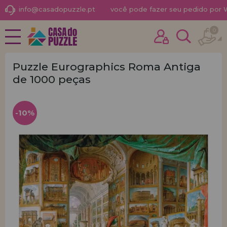
info@casadopuzzle.pt
você pode fazer seu pedido por
0
NOVIDADES
Já comprei outras vezes aqui
PROMOÇÕES E OFERTAS
sou cliente
Puzzle Eurographics Roma Antiga
de 1000 peças
PUZZLES PARA ADULTOS
PUZZLES INFANTIS
-10%
PUZZLES POR MARCAS
Esqueceu sua senha?
PUZZLES POR TEMAS
PUZZLES POR AUTORES
ACESSÓRIOS PARA
PUZZLES
JOGOS DE TABULEIRO