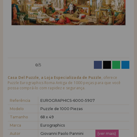
quero me cadastrar como
novo cliente
LIQUIDAÇÕES
Ao criar uma conta em casadopuzzle.com você poderá fazer suas
compras rapidamente em nossa loja virtual, verificar o status de seus
EM FORMAÇÃO
pedidos e consultar suas operações anteriores.
info@casadopuzzle.pt
Vá em frente! Estávamos esperando por você.
NOVO CLIENTE
0
/5
Casa Del Puzzle, a Loja Especializada de Puzzle
, oferece
Puzzle Eurographics Roma Antiga de 1000 peças para que você
possa comprá-lo com rapidez e segurança.
quero me cadastrar como
novo distribuidor
Referência
EUROGRAPHICS-6000-5907
Modelo
Puzzle de 1000 Piezas
Tamanho
68 x 49
Você é um Profissional ou Empresa? Quer vender nossos produtos no
seu negócio? Cadastre-se como distribuidor e conheça nossas
Marca
Eurographics
condições de venda com descontos especiais para distribuição.
Autor
Giovanni Paolo Pannini
(ver mais)
Vá em frente! Estávamos esperando por você.