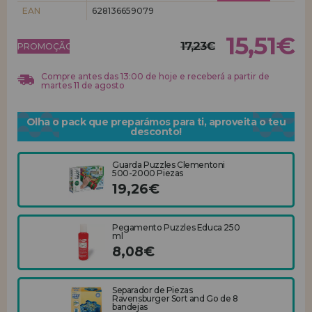
EAN
628136659079
REGISTRO DE REVENDEDOR
15,51€
17,23€
PROMOÇÃO!
Compre antes das 13:00 de hoje e receberá a partir de
martes 11 de agosto
Olha o pack que preparámos para ti, aproveita o teu
desconto!
Guarda Puzzles Clementoni
500-2000 Piezas
19,26€
Pegamento Puzzles Educa 250
ml
8,08€
Separador de Piezas
Ravensburger Sort and Go de 8
bandejas