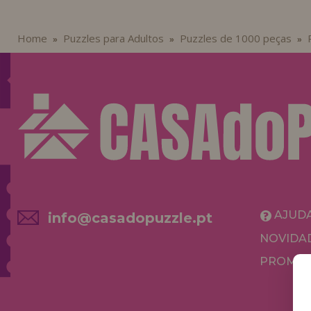
Home
Puzzles para Adultos
Puzzles de 1000 peças
»
»
»
AJUD
info@casadopuzzle.pt
NOVIDA
PROMOÇ