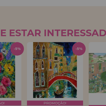
E ESTAR INTERESSA
-5%
-5%
O!
PROMOÇÃO!