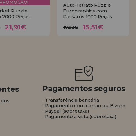
PROMOÇÃO!
Auto-retrato Puzzle
rket Puzzle
Eurographics com
 2000 Peças
Pássaros 1000 Peças
21,91€
15,51€
4,35€
17,23€
21,91€
15,51€
€
17,23€
COMPRAR
COMPRAR
Pagamentos seguros
entes
· Transferência bancária
 dos
· Pagamento com cartão ou Bizum
· Paypal (sobretaxa)
· Pagamento à vista (sobretaxa)