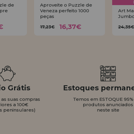
zle de
Aproveite o Puzzle de
pre
Veneza perfeito 1000
Art Ma
peças
Jumbo
37€
16,37€
17,23€
2
€
16,37€
17,23€
24,35
AR
COMPRAR
o Grátis
Estoques perman
s as suas compras
Temos em ESTOQUE 95%
iores a 100€
produtos anunciados
s peninsulares)
neste site