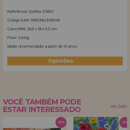
Referência: Grafika-33650
Código EAN: 3663384336508
Caixa MINI: 26,5 x 18 x 5,5 cm
Peso: 0,6 kg.
Idade recomendada: a partir de 10 anos.
Opiniões
(0)
VOCÊ TAMBÉM PODE
ver tudo
ESTAR INTERESSADO
-10%
-5%