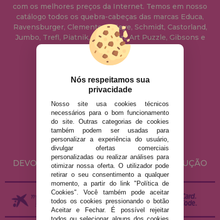
com os melhores preços da Internet. Temos em nosso
catálogo todos os quebra-cabeças das marcas Educa,
Ravensburger, Clementoni, Heye, Schmidt, Castorland,
Jumbo, Trefl, Piatnik, Anatolian, Art Puzzle, Gibsons e
muito mais.
info@casadopuzzle.pt
Nós respeitamos sua
privacidade
Nosso site usa cookies técnicos
AVISO LEGAL
necessários para o bom funcionamento
do site. Outras categorias de cookies
POLÍTICA DE PRIVACIDADE
também podem ser usadas para
POLÍTICA DE COOKIES
personalizar a experiência do usuário,
divulgar ofertas comerciais
ENVIO E DEVOLUÇÕES
personalizadas ou realizar análises para
DEVOLUÇÕES / DIREITO DE LIVRE RESOLUÇÃO
otimizar nossa oferta. O utilizador pode
retirar o seu consentimento a qualquer
momento, a partir do link "Política de
Cookies". Você também pode aceitar
todos os cookies pressionando o botão
Aceitar e Fechar. É possível rejeitar
todos ou selecionar alguns dos cookies