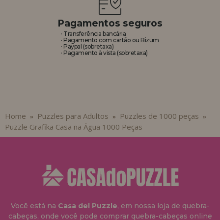
Pagamentos seguros
· Transferência bancária
· Pagamento com cartão ou Bizum
· Paypal (sobretaxa)
· Pagamento à vista (sobretaxa)
Home
Puzzles para Adultos
Puzzles de 1000 peças
»
»
»
Puzzle Grafika Casa na Água 1000 Peças
Você está na
Casa del Puzzle
, em nossa loja de quebra-
cabeças, onde você pode comprar quebra-cabeças online