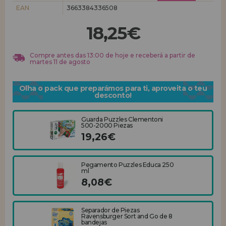
EAN
3663384336508
REGISTRO DE REVENDEDOR
18,25€
Compre antes das 13:00 de hoje e receberá a partir de
martes 11 de agosto
Olha o pack que preparámos para ti, aproveita o teu
desconto!
Guarda Puzzles Clementoni
500-2000 Piezas
19,26€
Pegamento Puzzles Educa 250
ml
8,08€
Separador de Piezas
Ravensburger Sort and Go de 8
bandejas