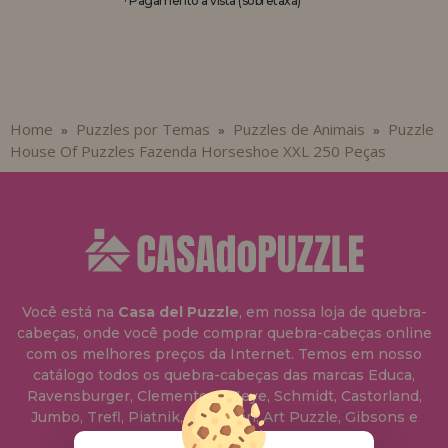
· Pagamento à vista (sobretaxa)
Home
Puzzles por Temas
Puzzles de Animais
Puzzle
»
»
»
House Of Puzzles Fazenda Horseshoe XXL 250 Peças
Você está na
Casa del Puzzle
, em nossa loja de quebra-
cabeças, onde você pode comprar quebra-cabeças online
com os melhores preços da Internet. Temos em nosso
catálogo todos os quebra-cabeças das marcas Educa,
Ravensburger, Clementoni, Heye, Schmidt, Castorland,
Jumbo, Trefl, Piatnik, Anatolian, Art Puzzle, Gibsons e
muito mais.