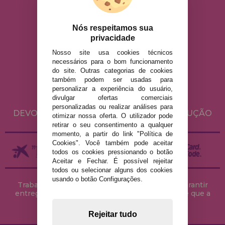
info@casadopuzzle.pt
Nós respeitamos sua
privacidade
Nosso site usa cookies técnicos
AVISO LEGAL
necessários para o bom funcionamento
do site. Outras categorias de cookies
POLÍTICA DE PRIVACIDADE
também podem ser usadas para
POLÍTICA DE COOKIES
personalizar a experiência do usuário,
divulgar ofertas comerciais
ENVIO E DEVOLUÇÕES
personalizadas ou realizar análises para
DEVOLUÇÕES / DIREITO DE LIVRE RESOLUÇÃO
otimizar nossa oferta. O utilizador pode
retirar o seu consentimento a qualquer
momento, a partir do link "Política de
Cookies". Você também pode aceitar
todos os cookies pressionando o botão
Aceitar e Fechar. É possível rejeitar
todos ou selecionar alguns dos cookies
usando o botão Configurações.
Trabalhamos com stocks permanentes para garantir
entregas rápidas no território peninsular, desde que a
encomenda seja feita até às 18h00.
Rejeitar tudo