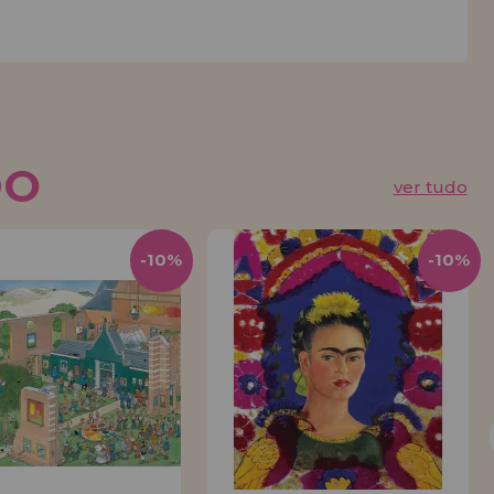
DO
ver tudo
-10%
-10%