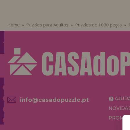
Home
Puzzles para Adultos
Puzzles de 1000 peças
»
»
»
AJUD
info@casadopuzzle.pt
NOVIDA
PROMOÇ