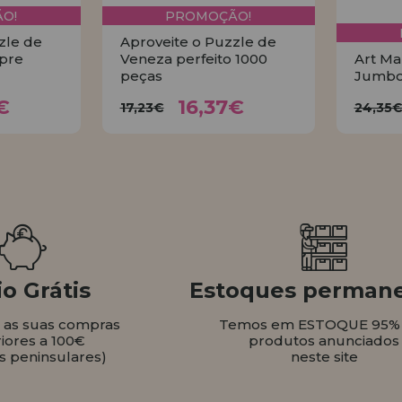
O!
PROMOÇÃO!
zle de
Aproveite o Puzzle de
pre
Veneza perfeito 1000
Art Ma
peças
Jumbo
37€
16,37€
17,23€
2
€
16,37€
17,23€
24,35
AR
COMPRAR
o Grátis
Estoques perman
s as suas compras
Temos em ESTOQUE 95%
iores a 100€
produtos anunciados
s peninsulares)
neste site