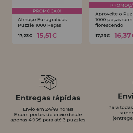
PROMOÇÃ
PROMOÇÃO!
Aproveite o Puz
Almoço Eurográficos
1000 peças sem
Puzzle 1000 Peças
florescendo
15,51€
16,
17,23€
17,23€
15,51€
16,37
17,23€
17,23€
COMPRAR
COMPR
Envi
Entregas rápidas
Para toda
Envio em 24/48 horas!
super
E com portes de envio desde
(entrega
apenas 4,95€ para até 3 puzzles