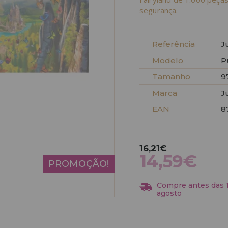
segurança.
Referência
J
Modelo
P
Tamanho
9
Marca
J
EAN
8
16,21€
14,59€
PROMOÇÃO!
Compre antes das 13
agosto