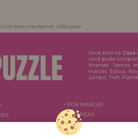
Puzzle Jumbo Fairyland de 1.000 peças
Você está na
Casa 
você pode comprar
Internet. Temos 
marcas Educa, Rave
Jumbo, Trefl, Piatni
A
POR MARCAS
CRIANÇAS
DES
PARA ADULTOS
ÕES E OFERTAS
POR AUTORES