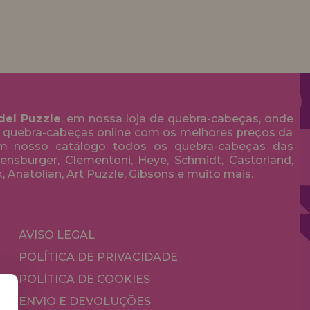
del Puzzle
, em nossa loja de quebra-cabeças, onde
 quebra-cabeças online com os melhores preços da
em nosso catálogo todos os quebra-cabeças das
nsburger, Clementoni, Heye, Schmidt, Castorland,
k, Anatolian, Art Puzzle, Gibsons e muito mais.
AVISO LEGAL
POLÍTICA DE PRIVACIDADE
POLÍTICA DE COOKIES
ENVIO E DEVOLUÇÕES