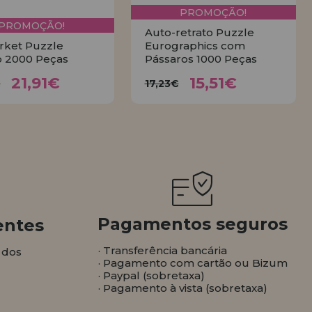
PROMOÇÃO!
PROMOÇÃO!
Auto-retrato Puzzle
rket Puzzle
Eurographics com
 2000 Peças
Pássaros 1000 Peças
21,91€
15,51€
4,35€
17,23€
21,91€
15,51€
€
17,23€
COMPRAR
COMPRAR
Pagamentos seguros
entes
· Transferência bancária
 dos
· Pagamento com cartão ou Bizum
· Paypal (sobretaxa)
· Pagamento à vista (sobretaxa)