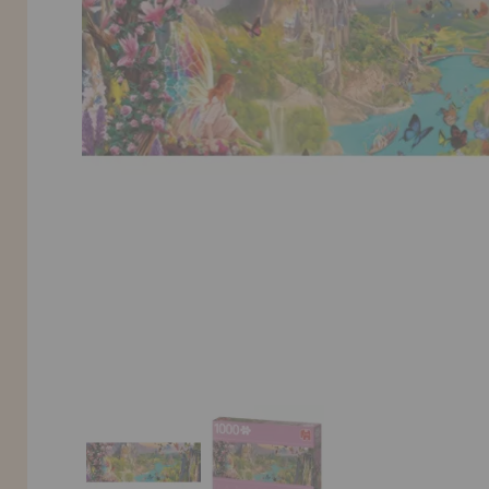
LIQUIDAÇÕES
EM FORMAÇÃO
info@casadopuzzle.pt