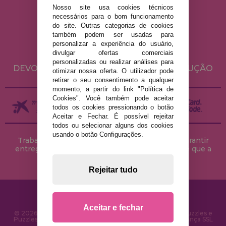
Nosso site usa cookies técnicos
AVISO LEGAL
necessários para o bom funcionamento
do site. Outras categorias de cookies
POLÍTICA DE PRIVACIDADE
também podem ser usadas para
POLÍTICA DE COOKIES
personalizar a experiência do usuário,
divulgar ofertas comerciais
ENVIO E DEVOLUÇÕES
personalizadas ou realizar análises para
DEVOLUÇÕES / DIREITO DE LIVRE RESOLUÇÃO
otimizar nossa oferta. O utilizador pode
retirar o seu consentimento a qualquer
momento, a partir do link "Política de
Cookies". Você também pode aceitar
todos os cookies pressionando o botão
Aceitar e Fechar. É possível rejeitar
todos ou selecionar alguns dos cookies
usando o botão Configurações.
Trabalhamos com stocks permanentes para garantir
entregas rápidas no território peninsular, desde que a
encomenda seja feita até às 18h00.
Rejeitar tudo
Aceitar e fechar
© 2026 CasaDoPuzzle.com - Loja Online para comprar Puzzles e
Puzzles na Internet. Entrega rápida em 24 horas e segurança SSL