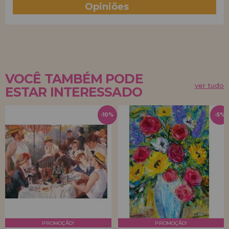
Opiniões
(0)
VOCÊ TAMBÉM PODE
ver tudo
ESTAR INTERESSADO
-10%
-5%
PROMOÇÃO!
PROMOÇÃO!