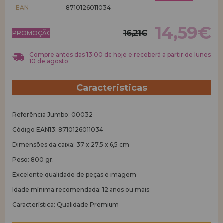
EAN
8710126011034
REGISTRO DE REVENDEDOR
14,59€
16,21€
PROMOÇÃO!
Compre antes das 13:00 de hoje e receberá a partir de lunes
10 de agosto
Caracteristicas
Referência Jumbo: 00032
Código EAN13: 8710126011034
Dimensões da caixa: 37 x 27,5 x 6,5 cm
Peso: 800 gr.
Excelente qualidade de peças e imagem
Idade mínima recomendada: 12 anos ou mais
Característica: Qualidade Premium