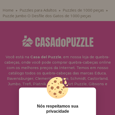
Home
Puzzles para Adultos
Puzzles de 1000 peças
»
»
»
Puzzle Jumbo O Desfile dos Gatos de 1000 peças
Você está na
Casa del Puzzle
, em nossa loja de quebra-
cabeças, onde você pode comprar quebra-cabeças online
com os melhores preços da Internet. Temos em nosso
catálogo todos os quebra-cabeças das marcas Educa,
Ravensburger, Clementoni, Heye, Schmidt, Castorland,
Jumbo, Trefl, Piatnik, Anatolian, Art Puzzle, Gibsons e
muito mais.
info@casadopuzzle.pt
Nós respeitamos sua
privacidade