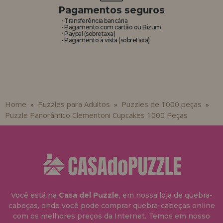
Pagamentos seguros
· Transferência bancária
· Pagamento com cartão ou Bizum
· Paypal (sobretaxa)
· Pagamento à vista (sobretaxa)
Home
Puzzles para Adultos
Puzzles de 1000 peças
»
»
»
Puzzle Panorâmico Clementoni Cupcakes 1000 Peças
Você está na
Casa del Puzzle
, em nossa loja de quebra-
cabeças, onde você pode comprar quebra-cabeças online
com os melhores preços da Internet. Temos em nosso