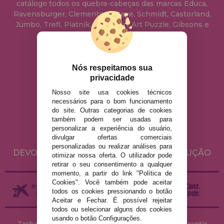
catálogo todos os quebra-cabeças das marcas Educa,
Ravensburger, Clementoni, Heye, Schmidt, Castorland,
Jumbo, Trefl, Piatnik, Anatolian, Art Puzzle, Gibsons e
muito mais.
info@casadopuzzle.pt
Nós respeitamos sua
privacidade
Nosso site usa cookies técnicos
AVISO LEGAL
necessários para o bom funcionamento
do site. Outras categorias de cookies
POLÍTICA DE PRIVACIDADE
também podem ser usadas para
POLÍTICA DE COOKIES
personalizar a experiência do usuário,
divulgar ofertas comerciais
ENVIO E DEVOLUÇÕES
personalizadas ou realizar análises para
DEVOLUÇÕES / DIREITO DE LIVRE RESOLUÇÃO
otimizar nossa oferta. O utilizador pode
retirar o seu consentimento a qualquer
momento, a partir do link "Política de
Cookies". Você também pode aceitar
todos os cookies pressionando o botão
Aceitar e Fechar. É possível rejeitar
todos ou selecionar alguns dos cookies
usando o botão Configurações.
Trabalhamos com stocks permanentes para garantir