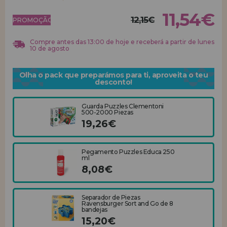
11,54€
12,15€
REGISTRO DE REVENDEDOR
PROMOÇÃO!
Compre antes das 13:00 de hoje e receberá a partir de lunes
10 de agosto
Olha o pack que preparámos para ti, aproveita o teu
desconto!
Guarda Puzzles Clementoni
500-2000 Piezas
19,26€
Pegamento Puzzles Educa 250
ml
8,08€
Separador de Piezas
Ravensburger Sort and Go de 8
bandejas
15,20€