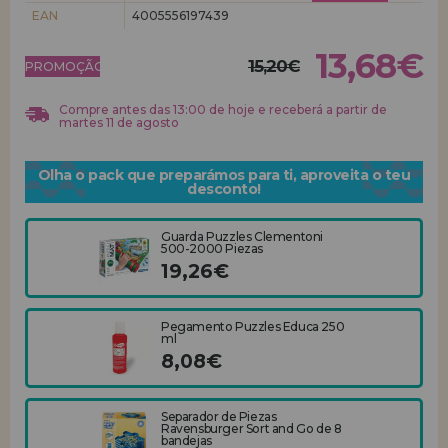
EAN
4005556197439
REGISTRO DE REVENDEDOR
13,68€
15,20€
PROMOÇÃO!
Compre antes das 13:00 de hoje e receberá a partir de
martes 11 de agosto
Olha o pack que preparámos para ti, aproveita o teu
desconto!
Guarda Puzzles Clementoni
500-2000 Piezas
19,26€
Pegamento Puzzles Educa 250
ml
8,08€
Separador de Piezas
Ravensburger Sort and Go de 8
bandejas