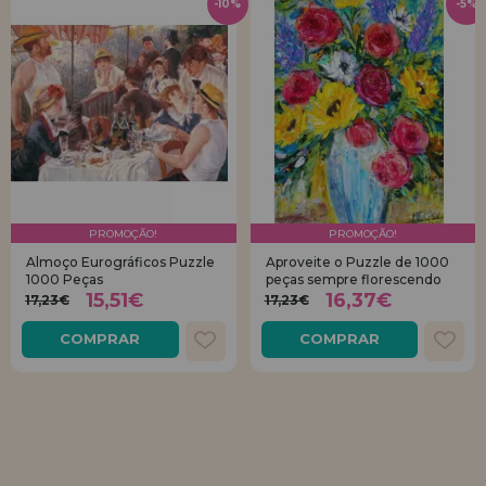
-10%
-5%
PROMOÇÃO!
PROMOÇÃO!
Almoço Eurográficos Puzzle
Aproveite o Puzzle de 1000
1000 Peças
peças sempre florescendo
15,51€
16,37€
17,23€
17,23€
COMPRAR
COMPRAR