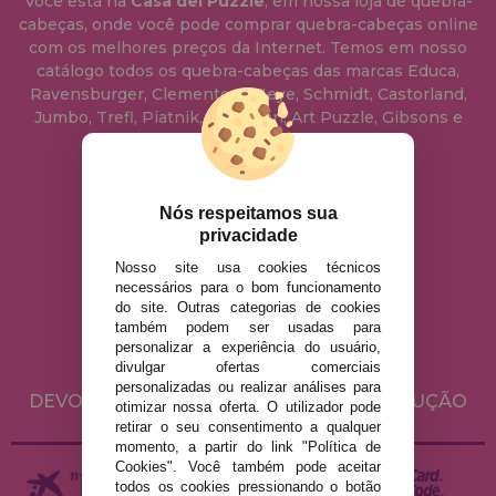
Você está na
Casa del Puzzle
, em nossa loja de quebra-
cabeças, onde você pode comprar quebra-cabeças online
com os melhores preços da Internet. Temos em nosso
catálogo todos os quebra-cabeças das marcas Educa,
Ravensburger, Clementoni, Heye, Schmidt, Castorland,
Jumbo, Trefl, Piatnik, Anatolian, Art Puzzle, Gibsons e
muito mais.
info@casadopuzzle.pt
Nós respeitamos sua
privacidade
Nosso site usa cookies técnicos
AVISO LEGAL
necessários para o bom funcionamento
do site. Outras categorias de cookies
POLÍTICA DE PRIVACIDADE
também podem ser usadas para
POLÍTICA DE COOKIES
personalizar a experiência do usuário,
divulgar ofertas comerciais
ENVIO E DEVOLUÇÕES
personalizadas ou realizar análises para
DEVOLUÇÕES / DIREITO DE LIVRE RESOLUÇÃO
otimizar nossa oferta. O utilizador pode
retirar o seu consentimento a qualquer
momento, a partir do link "Política de
Cookies". Você também pode aceitar
todos os cookies pressionando o botão