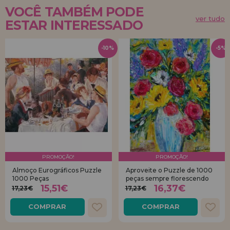
VOCÊ TAMBÉM PODE
ver tudo
ESTAR INTERESSADO
-10%
-5%
PROMOÇÃO!
PROMOÇÃO!
Almoço Eurográficos Puzzle
Aproveite o Puzzle de 1000
1000 Peças
peças sempre florescendo
15,51€
16,37€
17,23€
17,23€
COMPRAR
COMPRAR