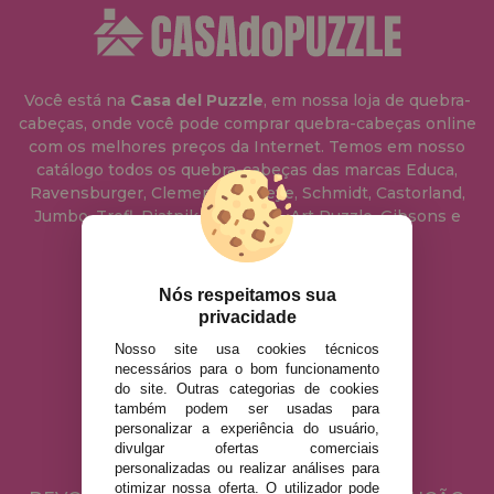
Você está na
Casa del Puzzle
, em nossa loja de quebra-
cabeças, onde você pode comprar quebra-cabeças online
com os melhores preços da Internet. Temos em nosso
catálogo todos os quebra-cabeças das marcas Educa,
Ravensburger, Clementoni, Heye, Schmidt, Castorland,
Jumbo, Trefl, Piatnik, Anatolian, Art Puzzle, Gibsons e
muito mais.
Nós respeitamos sua
info@casadopuzzle.pt
privacidade
Nosso site usa cookies técnicos
necessários para o bom funcionamento
AVISO LEGAL
do site. Outras categorias de cookies
POLÍTICA DE PRIVACIDADE
também podem ser usadas para
personalizar a experiência do usuário,
POLÍTICA DE COOKIES
divulgar ofertas comerciais
ENVIO E DEVOLUÇÕES
personalizadas ou realizar análises para
otimizar nossa oferta. O utilizador pode