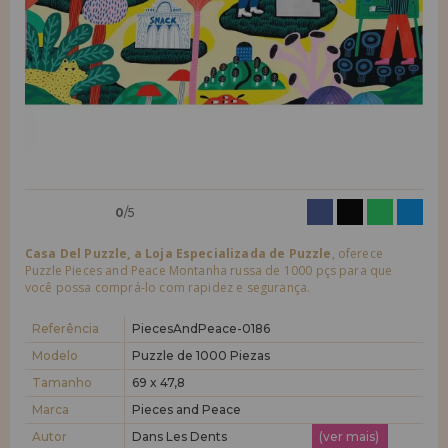
quero me cadastrar como
novo cliente
LIQUIDAÇÕES
Ao criar uma conta em casadopuzzle.com você poderá fazer suas
compras rapidamente em nossa loja virtual, verificar o status de seus
EM FORMAÇÃO
pedidos e consultar suas operações anteriores.
info@casadopuzzle.pt
Vá em frente! Estávamos esperando por você.
NOVO CLIENTE
0
/5
Casa Del Puzzle, a Loja Especializada de Puzzle
, oferece
Puzzle Pieces and Peace Montanha russa de 1000 pçs para que
você possa comprá-lo com rapidez e segurança.
quero me cadastrar como
novo distribuidor
Referência
PiecesAndPeace-0186
Modelo
Puzzle de 1000 Piezas
Tamanho
69 x 47,8
Você é um Profissional ou Empresa? Quer vender nossos produtos no
seu negócio? Cadastre-se como distribuidor e conheça nossas
Marca
Pieces and Peace
condições de venda com descontos especiais para distribuição.
Autor
Dans Les Dents
(ver mais)
Vá em frente! Estávamos esperando por você.