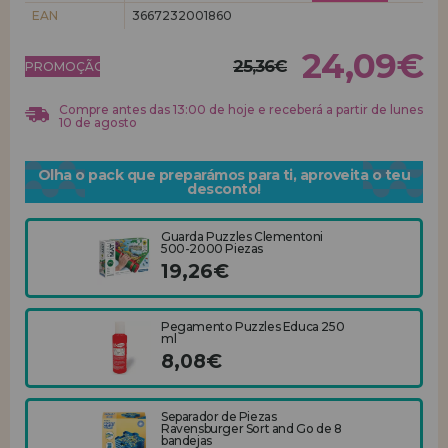
EAN
3667232001860
REGISTRO DE REVENDEDOR
24,09€
25,36€
PROMOÇÃO!
Compre antes das 13:00 de hoje e receberá a partir de lunes
10 de agosto
Olha o pack que preparámos para ti, aproveita o teu
desconto!
Guarda Puzzles Clementoni
500-2000 Piezas
19,26€
Pegamento Puzzles Educa 250
ml
8,08€
Separador de Piezas
Ravensburger Sort and Go de 8
bandejas