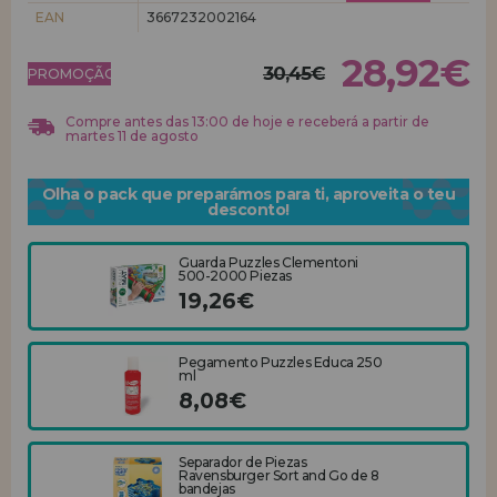
EAN
3667232002164
REGISTRO DE REVENDEDOR
28,92€
30,45€
PROMOÇÃO!
Compre antes das 13:00 de hoje e receberá a partir de
martes 11 de agosto
Olha o pack que preparámos para ti, aproveita o teu
desconto!
Guarda Puzzles Clementoni
500-2000 Piezas
19,26€
Pegamento Puzzles Educa 250
ml
8,08€
Separador de Piezas
Ravensburger Sort and Go de 8
bandejas