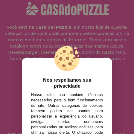
Você está na
Casa del Puzzle
, em nossa loja de quebra-
cabeças, onde você pode comprar quebra-cabeças online
com os melhores preços da Internet. Temos em nosso
catálogo todos os quebra-cabeças das marcas Educa,
Ravensburger, Clementoni, Heye, Schmidt, Castorland,
Jumbo, Trefl, Piatnik, Anatolian, Art Puzzle, Gibsons e
muito mais.
Nós respeitamos sua
info@casadopuzzle.pt
privacidade
Nosso site usa cookies técnicos
necessários para o bom funcionamento
AVISO LEGAL
do site. Outras categorias de cookies
POLÍTICA DE PRIVACIDADE
também podem ser usadas para
personalizar a experiência do usuário,
POLÍTICA DE COOKIES
divulgar ofertas comerciais
ENVIO E DEVOLUÇÕES
personalizadas ou realizar análises para
otimizar nossa oferta. O utilizador pode