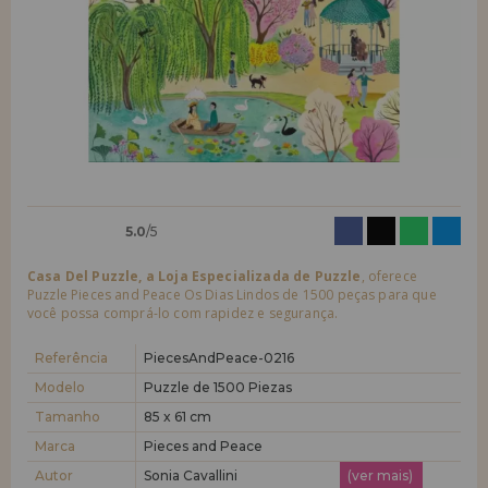
quero me cadastrar como
novo cliente
LIQUIDAÇÕES
Ao criar uma conta em casadopuzzle.com você poderá fazer suas
compras rapidamente em nossa loja virtual, verificar o status de seus
EM FORMAÇÃO
pedidos e consultar suas operações anteriores.
info@casadopuzzle.pt
Vá em frente! Estávamos esperando por você.
NOVO CLIENTE
5.0
/5
Casa Del Puzzle, a Loja Especializada de Puzzle
, oferece
Puzzle Pieces and Peace Os Dias Lindos de 1500 peças para que
você possa comprá-lo com rapidez e segurança.
quero me cadastrar como
novo distribuidor
Referência
PiecesAndPeace-0216
Modelo
Puzzle de 1500 Piezas
Tamanho
85 x 61 cm
Você é um Profissional ou Empresa? Quer vender nossos produtos no
seu negócio? Cadastre-se como distribuidor e conheça nossas
Marca
Pieces and Peace
condições de venda com descontos especiais para distribuição.
Autor
Sonia Cavallini
(ver mais)
Vá em frente! Estávamos esperando por você.