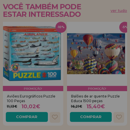
VOCÊ TAMBÉM PODE
ver tudo
ESTAR INTERESSADO
-10%
-5%
PROMOÇÃO!
PROMOÇÃO!
Aviões Eurográficos Puzzle
Balões de ar quente Puzzle
100 Peças
Educa 1500 peças
10,02€
15,40€
11,13€
16,21€
COMPRAR
COMPRAR