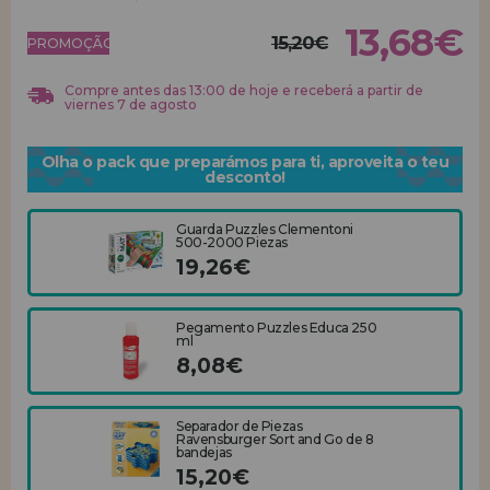
13,68€
15,20€
REGISTRO DE REVENDEDOR
PROMOÇÃO!
Compre antes das 13:00 de hoje e receberá a partir de
viernes 7 de agosto
Olha o pack que preparámos para ti, aproveita o teu
desconto!
Guarda Puzzles Clementoni
500-2000 Piezas
19,26€
Pegamento Puzzles Educa 250
ml
8,08€
Separador de Piezas
Ravensburger Sort and Go de 8
bandejas
15,20€