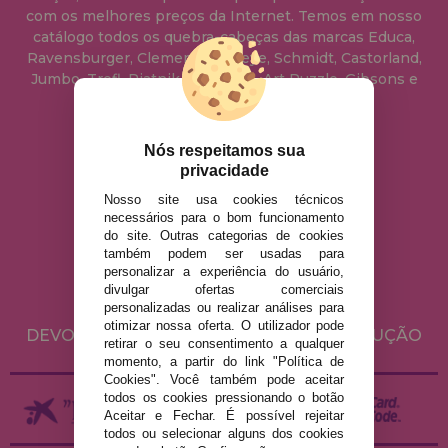
com os melhores preços da Internet. Temos em nosso
catálogo todos os quebra-cabeças das marcas Educa,
Ravensburger, Clementoni, Heye, Schmidt, Castorland,
Jumbo, Trefl, Piatnik, Anatolian, Art Puzzle, Gibsons e
muito mais.
Nós respeitamos sua
info@casadopuzzle.pt
privacidade
Nosso site usa cookies técnicos
necessários para o bom funcionamento
AVISO LEGAL
do site. Outras categorias de cookies
POLÍTICA DE PRIVACIDADE
também podem ser usadas para
personalizar a experiência do usuário,
POLÍTICA DE COOKIES
divulgar ofertas comerciais
ENVIO E DEVOLUÇÕES
personalizadas ou realizar análises para
otimizar nossa oferta. O utilizador pode
DEVOLUÇÕES / DIREITO DE LIVRE RESOLUÇÃO
retirar o seu consentimento a qualquer
momento, a partir do link "Política de
Cookies". Você também pode aceitar
todos os cookies pressionando o botão
Aceitar e Fechar. É possível rejeitar
todos ou selecionar alguns dos cookies