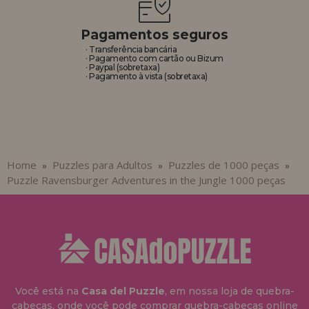
Pagamentos seguros
· Transferência bancária
· Pagamento com cartão ou Bizum
· Paypal (sobretaxa)
· Pagamento à vista (sobretaxa)
Home
Puzzles para Adultos
Puzzles de 1000 peças
»
»
»
Puzzle Ravensburger Adventures in the Jungle 1000 peças
Você está na
Casa del Puzzle
, em nossa loja de quebra-
cabeças, onde você pode comprar quebra-cabeças online