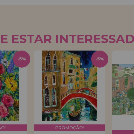
E ESTAR INTERESSA
-5%
-5%
O!
PROMOÇÃO!