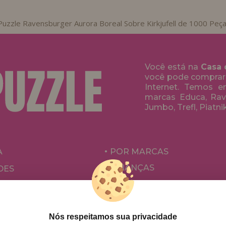
Puzzle Ravensburger Aurora Boreal Sobre Kirkjufell de 1000 Peç
Você está na
Casa 
você pode comprar
Internet. Temos 
marcas Educa, Rave
Jumbo, Trefl, Piatni
A
POR MARCAS
CRIANÇAS
DES
PARA ADULTOS
ÕES E OFERTAS
POR AUTORES
ACESSÓRIOS
Nós respeitamos sua privacidade