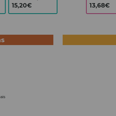
15,20€
13,68€
as
ais