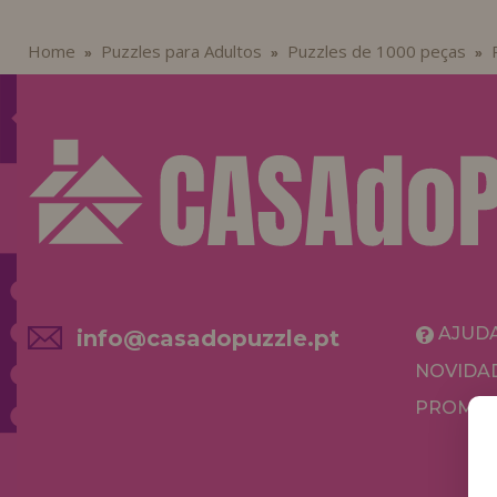
Home
Puzzles para Adultos
Puzzles de 1000 peças
»
»
»
AJUD
info@casadopuzzle.pt
NOVIDA
PROMOÇ