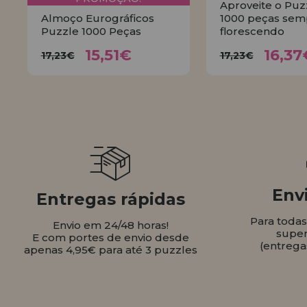
Aproveite o Puz
Almoço Eurográficos
1000 peças sem
Puzzle 1000 Peças
florescendo
15,51€
16,
17,23€
17,23€
15,51€
16,37
17,23€
17,23€
COMPRAR
COMPR
Envi
Entregas rápidas
Para toda
Envio em 24/48 horas!
super
E com portes de envio desde
(entrega
apenas 4,95€ para até 3 puzzles