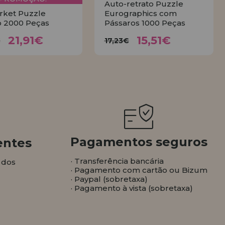
Auto-retrato Puzzle
rket Puzzle
Eurographics com
 2000 Peças
Pássaros 1000 Peças
21,91€
15,51€
4,35€
17,23€
21,91€
15,51€
€
17,23€
COMPRAR
COMPRAR
Pagamentos seguros
entes
· Transferência bancária
 dos
· Pagamento com cartão ou Bizum
· Paypal (sobretaxa)
· Pagamento à vista (sobretaxa)