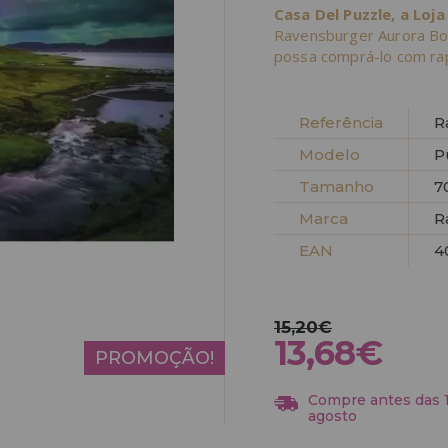
Casa Del Puzzle, a Loja
Ravensburger Aurora Bor
possa comprá-lo com rap
Referência
R
Modelo
P
Tamanho
7
Marca
R
EAN
4
15,20€
13,68€
PROMOÇÃO!
Compre antes das 13
agosto