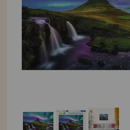
LIQUIDAÇÕES
EM FORMAÇÃO
info@casadopuzzle.pt