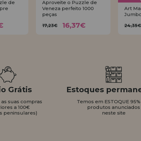
zle de
Aproveite o Puzzle de
pre
Veneza perfeito 1000
Art Ma
peças
Jumbo
37€
16,37€
17,23€
2
€
16,37€
17,23€
24,35
AR
COMPRAR
o Grátis
Estoques perman
s as suas compras
Temos em ESTOQUE 95%
iores a 100€
produtos anunciados
s peninsulares)
neste site