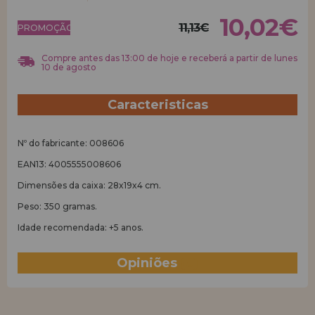
10,02€
11,13€
REGISTRO DE REVENDEDOR
PROMOÇÃO!
Compre antes das 13:00 de hoje e receberá a partir de lunes
10 de agosto
Caracteristicas
Nº do fabricante: 008606
EAN13: 4005555008606
Dimensões da caixa: 28x19x4 cm.
Peso: 350 gramas.
Idade recomendada: +5 anos.
Opiniões
(0)