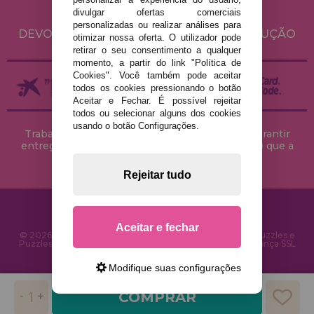
divulgar ofertas comerciais
ENVIO E DEVOLUÇÕES
personalizadas ou realizar análises para
DEVOLUÇÕES / DIREITO DE LIVRE RESOLUÇÃO
otimizar nossa oferta. O utilizador pode
retirar o seu consentimento a qualquer
momento, a partir do link "Política de
Cookies". Você também pode aceitar
todos os cookies pressionando o botão
Aceitar e Fechar. É possível rejeitar
todos ou selecionar alguns dos cookies
usando o botão Configurações.
Trabalhamos com stocks permanentes para garantir
entregas rápidas no território peninsular, desde que a
encomenda seja feita até às 18h00.
Rejeitar tudo
Aceitar e fechar
© 2026 CasaDoPuzzle.com - Loja Online para comprar Puzzles e
Puzzles na Internet. Entrega rápida em 24 horas e segurança SSL
Modifique suas configurações
COMPRAR