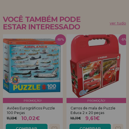
VOCÊ TAMBÉM PODE
ver tudo
ESTAR INTERESSADO
-10%
-5%
PROMOÇÃO!
PROMOÇÃO!
Aviões Eurográficos Puzzle
Carros de mala de Puzzle
100 Peças
Educa 2 x 20 peças
10,02€
9,61€
11,13€
10,11€
COMPRAR
COMPRAR