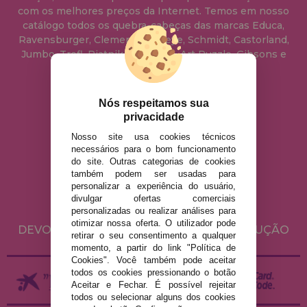
com os melhores preços da Internet. Temos em nosso
catálogo todos os quebra-cabeças das marcas Educa,
Ravensburger, Clementoni, Heye, Schmidt, Castorland,
Jumbo, Trefl, Piatnik, Anatolian, Art Puzzle, Gibsons e
muito mais.
Nós respeitamos sua
info@casadopuzzle.pt
privacidade
Nosso site usa cookies técnicos
necessários para o bom funcionamento
AVISO LEGAL
do site. Outras categorias de cookies
POLÍTICA DE PRIVACIDADE
também podem ser usadas para
personalizar a experiência do usuário,
POLÍTICA DE COOKIES
divulgar ofertas comerciais
ENVIO E DEVOLUÇÕES
personalizadas ou realizar análises para
otimizar nossa oferta. O utilizador pode
DEVOLUÇÕES / DIREITO DE LIVRE RESOLUÇÃO
retirar o seu consentimento a qualquer
momento, a partir do link "Política de
Cookies". Você também pode aceitar
todos os cookies pressionando o botão
Aceitar e Fechar. É possível rejeitar
todos ou selecionar alguns dos cookies