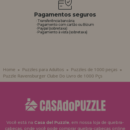
Pagamentos seguros
· Transferência bancária
· Pagamento com cartão ou Bizum
· Paypal (sobretaxa)
· Pagamento à vista (sobretaxa)
Home
Puzzles para Adultos
Puzzles de 1000 peças
»
»
»
Puzzle Ravensburger Clube Do Livro de 1000 Pçs
Você está na
Casa del Puzzle
, em nossa loja de quebra-
cabeças, onde você pode comprar quebra-cabeças online