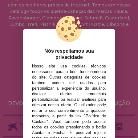
com os melhores preços da Internet. Temos em nosso
catálogo todos os quebra-cabeças das marcas Educa,
Ravensburger, Clementoni, Heye, Schmidt, Castorland,
Jumbo, Trefl, Piatnik, Anatolian, Art Puzzle, Gibsons e
muito mais.
info@casadopuzzle.pt
Nós respeitamos sua
privacidade
Nosso site usa cookies técnicos
AVISO LEGAL
necessários para o bom funcionamento
do site. Outras categorias de cookies
POLÍTICA DE PRIVACIDADE
também podem ser usadas para
POLÍTICA DE COOKIES
personalizar a experiência do usuário,
divulgar ofertas comerciais
ENVIO E DEVOLUÇÕES
personalizadas ou realizar análises para
DEVOLUÇÕES / DIREITO DE LIVRE RESOLUÇÃO
otimizar nossa oferta. O utilizador pode
retirar o seu consentimento a qualquer
momento, a partir do link "Política de
Cookies". Você também pode aceitar
todos os cookies pressionando o botão
Aceitar e Fechar. É possível rejeitar