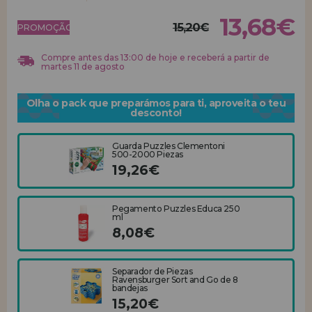
13,68€
15,20€
REGISTRO DE REVENDEDOR
PROMOÇÃO!
Compre antes das 13:00 de hoje e receberá a partir de
martes 11 de agosto
Olha o pack que preparámos para ti, aproveita o teu
desconto!
Guarda Puzzles Clementoni
500-2000 Piezas
19,26€
Pegamento Puzzles Educa 250
ml
8,08€
Separador de Piezas
Ravensburger Sort and Go de 8
bandejas
15,20€