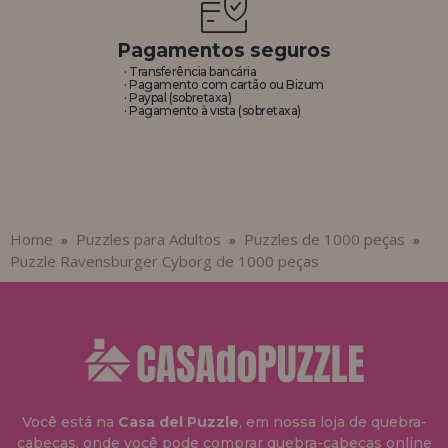
Pagamentos seguros
· Transferência bancária
· Pagamento com cartão ou Bizum
· Paypal (sobretaxa)
· Pagamento à vista (sobretaxa)
Home
Puzzles para Adultos
Puzzles de 1000 peças
»
»
»
Puzzle Ravensburger Cyborg de 1000 peças
Você está na
Casa del Puzzle
, em nossa loja de quebra-
cabeças, onde você pode comprar quebra-cabeças online