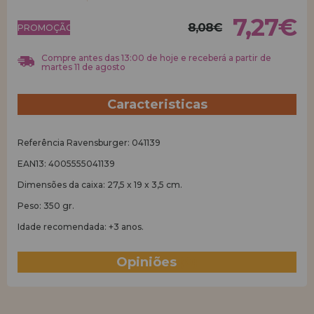
7,27€
8,08€
REGISTRO DE REVENDEDOR
PROMOÇÃO!
Compre antes das 13:00 de hoje e receberá a partir de
martes 11 de agosto
Caracteristicas
Referência Ravensburger: 041139
EAN13: 4005555041139
Dimensões da caixa: 27,5 x 19 x 3,5 cm.
Peso: 350 gr.
Idade recomendada: +3 anos.
Opiniões
(0)