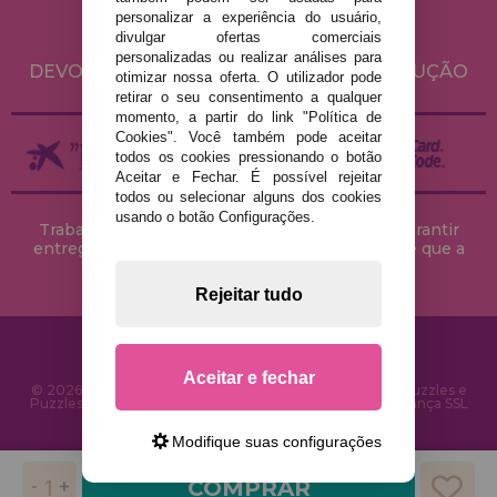
POLÍTICA DE COOKIES
personalizar a experiência do usuário,
divulgar ofertas comerciais
ENVIO E DEVOLUÇÕES
personalizadas ou realizar análises para
DEVOLUÇÕES / DIREITO DE LIVRE RESOLUÇÃO
otimizar nossa oferta. O utilizador pode
retirar o seu consentimento a qualquer
momento, a partir do link "Política de
Cookies". Você também pode aceitar
todos os cookies pressionando o botão
Aceitar e Fechar. É possível rejeitar
todos ou selecionar alguns dos cookies
usando o botão Configurações.
Trabalhamos com stocks permanentes para garantir
entregas rápidas no território peninsular, desde que a
encomenda seja feita até às 18h00.
Rejeitar tudo
Aceitar e fechar
© 2026 CasaDoPuzzle.com - Loja Online para comprar Puzzles e
Puzzles na Internet. Entrega rápida em 24 horas e segurança SSL
Modifique suas configurações
COMPRAR