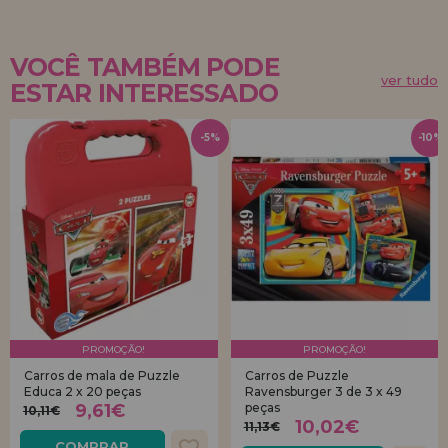
VOCÊ TAMBÉM PODE
ver tudo
ESTAR INTERESSADO
-5%
-10%
PROMOÇÃO!
PROMOÇÃO!
Carros de mala de Puzzle
Carros de Puzzle
Educa 2 x 20 peças
Ravensburger 3 de 3 x 49
9,61€
peças
10,11€
10,02€
11,13€
COMPRAR