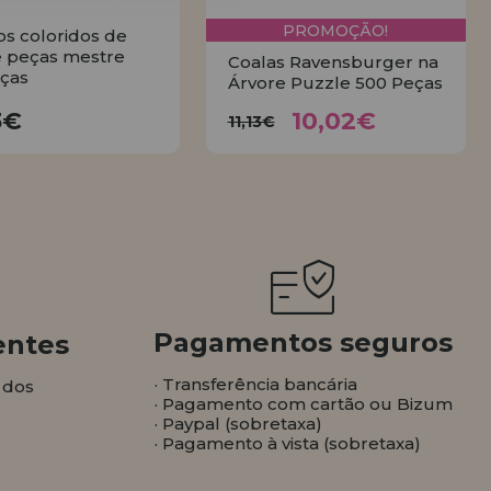
PROMOÇÃO!
os coloridos de
 peças mestre
Coalas Ravensburger na
ças
Árvore Puzzle 500 Peças
10,02€
17,23€
11,13€
3€
10,02€
11,13€
COMPRAR
COMPRAR
Pagamentos seguros
entes
· Transferência bancária
 dos
· Pagamento com cartão ou Bizum
· Paypal (sobretaxa)
· Pagamento à vista (sobretaxa)