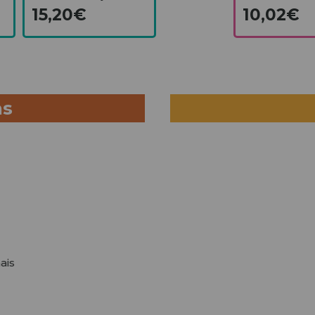
15,20€
10,02€
as
ais