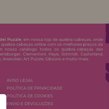
del Puzzle
, em nossa loja de quebra-cabeças, onde
 quebra-cabeças online com os melhores preços da
em nosso catálogo todos os quebra-cabeças das
nsburger, Clementoni, Heye, Schmidt, Castorland,
k, Anatolian, Art Puzzle, Gibsons e muito mais.
AVISO LEGAL
POLÍTICA DE PRIVACIDADE
POLÍTICA DE COOKIES
ENVIO E DEVOLUÇÕES