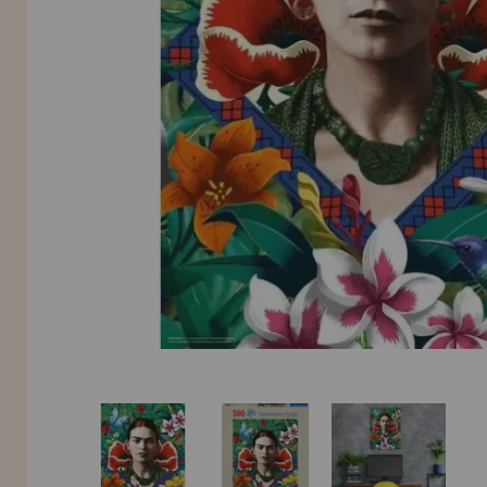
LIQUIDAÇÕES
EM FORMAÇÃO
info@casadopuzzle.pt