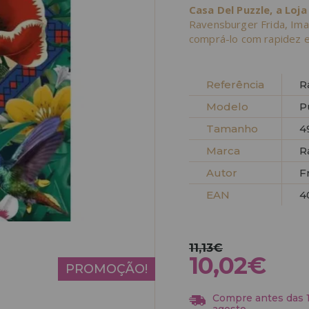
Casa Del Puzzle, a Loja
Ravensburger Frida, Ima
comprá-lo com rapidez e
Referência
R
Modelo
P
Tamanho
4
Marca
R
Autor
F
EAN
4
11,13€
10,02€
PROMOÇÃO!
Compre antes das 13