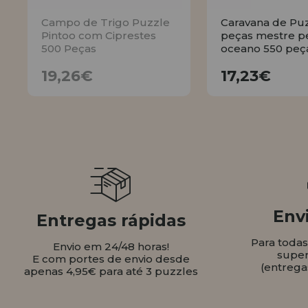
Campo de Trigo Puzzle
Caravana de Pu
Pintoo com Ciprestes
peças mestre p
500 Peças
oceano 550 peç
19,26€
17,23
19,26€
17,23€
AVISE
COMPR
Envi
Entregas rápidas
Para toda
Envio em 24/48 horas!
super
E com portes de envio desde
(entrega
apenas 4,95€ para até 3 puzzles