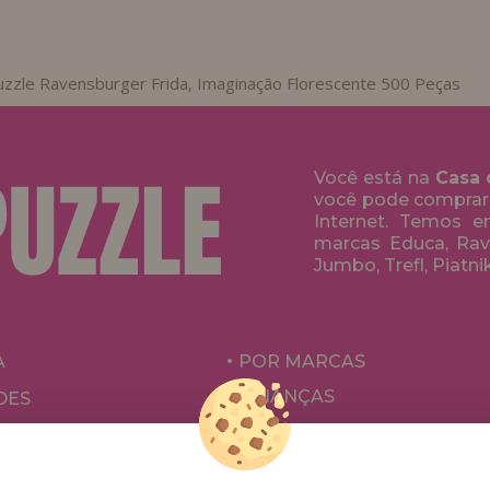
uzzle Ravensburger Frida, Imaginação Florescente 500 Peças
Você está na
Casa 
você pode comprar
Internet. Temos 
marcas Educa, Rave
Jumbo, Trefl, Piatni
A
POR MARCAS
CRIANÇAS
DES
PARA ADULTOS
ÕES E OFERTAS
POR AUTORES