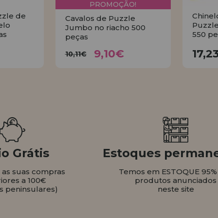
PROMOÇÃO!
zzle de
Chinel
Cavalos de Puzzle
elo
Puzzle
Jumbo no riacho 500
as
550 pe
peças
9,10€
€
10,11€
9,10€
17,2
10,11€
AR
COMPRAR
o Grátis
Estoques perman
s as suas compras
Temos em ESTOQUE 95%
iores a 100€
produtos anunciados
s peninsulares)
neste site