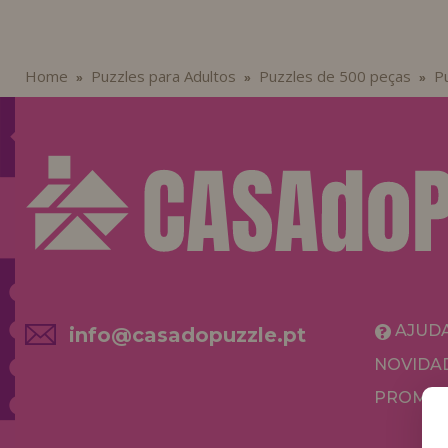
Home
Puzzles para Adultos
Puzzles de 500 peças
P
»
»
»
AJUD
info@casadopuzzle.pt
NOVIDA
PROMOÇ