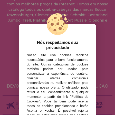
com os melhores preços da Internet. Temos em nosso
catálogo todos os quebra-cabeças das marcas Educa,
Ravensburger, Clementoni, Heye, Schmidt, Castorland,
Jumbo, Trefl, Piatnik, Anatolian, Art Puzzle, Gibsons e
muito mais.
info@casadopuzzle.pt
Nós respeitamos sua
privacidade
Nosso site usa cookies técnicos
AVISO LEGAL
necessários para o bom funcionamento
do site. Outras categorias de cookies
POLÍTICA DE PRIVACIDADE
também podem ser usadas para
POLÍTICA DE COOKIES
personalizar a experiência do usuário,
divulgar ofertas comerciais
ENVIO E DEVOLUÇÕES
personalizadas ou realizar análises para
DEVOLUÇÕES / DIREITO DE LIVRE RESOLUÇÃO
otimizar nossa oferta. O utilizador pode
retirar o seu consentimento a qualquer
momento, a partir do link "Política de
Cookies". Você também pode aceitar
todos os cookies pressionando o botão
Aceitar e Fechar. É possível rejeitar