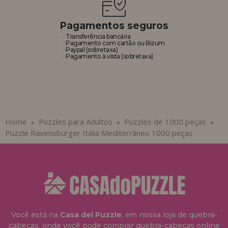
Pagamentos seguros
· Transferência bancária
· Pagamento com cartão ou Bizum
· Paypal (sobretaxa)
· Pagamento à vista (sobretaxa)
Home
Puzzles para Adultos
Puzzles de 1000 peças
»
»
»
Puzzle Ravensburger Itália Mediterrâneo 1000 peças
Você está na
Casa del Puzzle
, em nossa loja de quebra-
cabeças, onde você pode comprar quebra-cabeças online