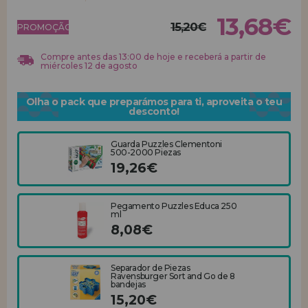
13,68€
15,20€
REGISTRO DE REVENDEDOR
PROMOÇÃO!
Compre antes das 13:00 de hoje e receberá a partir de
miércoles 12 de agosto
Olha o pack que preparámos para ti, aproveita o teu
desconto!
Guarda Puzzles Clementoni
500-2000 Piezas
19,26€
Pegamento Puzzles Educa 250
ml
8,08€
Separador de Piezas
Ravensburger Sort and Go de 8
bandejas
15,20€