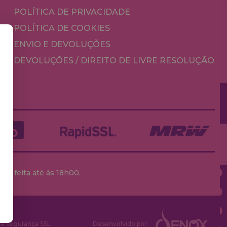
POLÍTICA DE PRIVACIDADE
POLÍTICA DE COOKIES
ENVIO E DEVOLUÇÕES
DEVOLUÇÕES / DIREITO DE LIVRE RESOLUÇÃO
ja feita até às 18h00.
 e segurança SSL
Desenvolvido por: