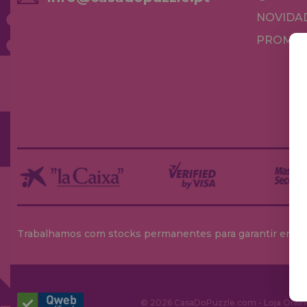
NOVIDA
PROMOÇ
Trabalhamos com stocks permanentes para garantir entrega
© 2026 CasaDoPuzzle.com - Loja Online 