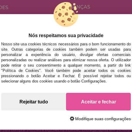
CRIANÇAS
DES
PARA ADULTOS
ÕES E OFERTAS
POR AUTORES
ACESSÓRIOS
Nós respeitamos sua privacidade
Nosso site usa cookies técnicos necessários para o bom funcionamento do
JOGOS DE TABULEIRO
site. Outras categorias de cookies também podem ser usadas para
personalizar a experiência do usuário, divulgar ofertas comerciais
personalizadas ou realizar análises para otimizar nossa oferta. O utilizador
pode retirar o seu consentimento a qualquer momento, a partir do link
"Política de Cookies". Você também pode aceitar todos os cookies
pressionando o botão Aceitar e Fechar. É possível rejeitar todos ou
selecionar alguns dos cookies usando o botão Configurações.
s rápidas no território peninsular, desde que a encomenda se
Rejeitar tudo
Aceitar e fechar
Modifique suas configurações
para comprar Puzzles e Puzzles na Internet. Entrega rápida em 24 horas