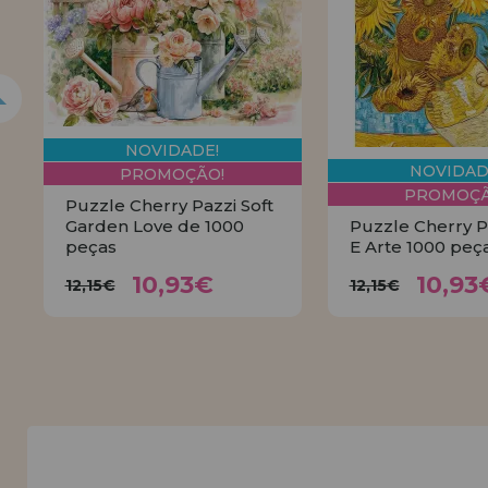
LIQUIDAÇÕES
EM FORMAÇÃO
info@casadopuzzle.pt
NOVIDADE!
NOVIDAD
PROMOÇÃO!
PROMOÇÃ
Puzzle Cherry Pazzi Soft
Garden Love de 1000
Puzzle Cherry P
peças
E Arte 1000 peç
10,93€
10,
12,15€
12,15€
10,93€
10,93
12,15€
12,15€
COMPRAR
COMPR