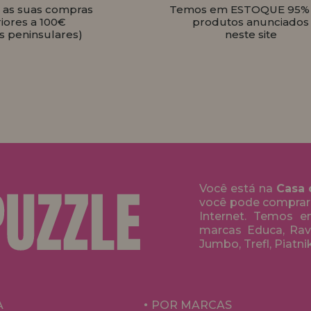
s as suas compras
Temos em ESTOQUE 95%
iores a 100€
produtos anunciados
s peninsulares)
neste site
Você está na
Casa 
você pode comprar
Internet. Temos 
marcas Educa, Rave
Jumbo, Trefl, Piatni
A
POR MARCAS