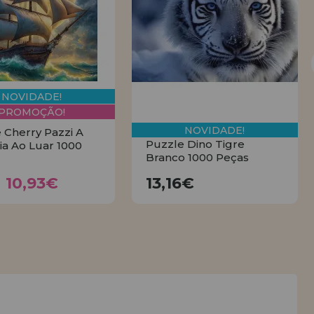
NOVIDADE!
PROMOÇÃO!
NOVIDADE!
 Cherry Pazzi A
Puzzle Dino Tigre
ia Ao Luar 1000
Branco 1000 Peças
10,93€
13,16€
2,15€
10,93€
13,16€
COMPRAR
COMPRAR