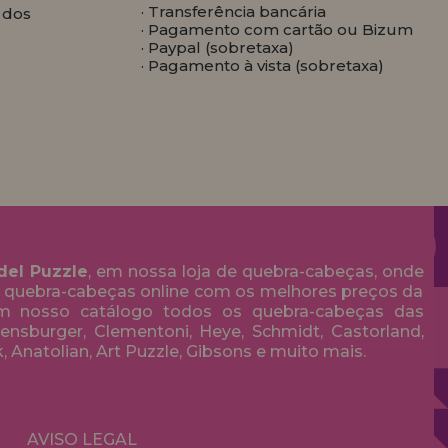
· Transferência bancária
 dos
· Pagamento com cartão ou Bizum
· Paypal (sobretaxa)
· Pagamento à vista (sobretaxa)
del Puzzle
, em nossa loja de quebra-cabeças, onde
 quebra-cabeças online com os melhores preços da
em nosso catálogo todos os quebra-cabeças das
nsburger, Clementoni, Heye, Schmidt, Castorland,
k, Anatolian, Art Puzzle, Gibsons e muito mais.
AVISO LEGAL