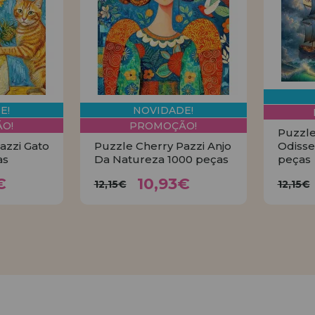
E!
NOVIDADE!
O!
PROMOÇÃO!
Puzzle
azzi Gato
Puzzle Cherry Pazzi Anjo
Odisse
as
Da Natureza 1000 peças
peças
93€
10,93€
12,15€
1
€
10,93€
12,15€
12,15€
AR
COMPRAR