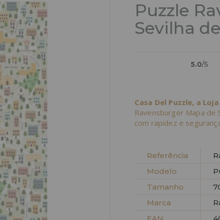
Puzzle Ra
Sevilha d
5.0
/5
Casa Del Puzzle, a Loja
Ravensburger Mapa de S
com rapidez e segurança
Referência
R
Modelo
P
Tamanho
7
Marca
R
EAN
4