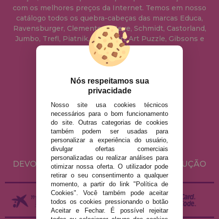
com os melhores preços da Internet. Temos em nosso
catálogo todos os quebra-cabeças das marcas Educa,
Ravensburger, Clementoni, Heye, Schmidt, Castorland,
Jumbo, Trefl, Piatnik, Anatolian, Art Puzzle, Gibsons e
muito mais.
info@casadopuzzle.pt
Nós respeitamos sua
privacidade
Nosso site usa cookies técnicos
AVISO LEGAL
necessários para o bom funcionamento
do site. Outras categorias de cookies
POLÍTICA DE PRIVACIDADE
também podem ser usadas para
POLÍTICA DE COOKIES
personalizar a experiência do usuário,
divulgar ofertas comerciais
ENVIO E DEVOLUÇÕES
personalizadas ou realizar análises para
DEVOLUÇÕES / DIREITO DE LIVRE RESOLUÇÃO
otimizar nossa oferta. O utilizador pode
retirar o seu consentimento a qualquer
momento, a partir do link "Política de
Cookies". Você também pode aceitar
todos os cookies pressionando o botão
Aceitar e Fechar. É possível rejeitar