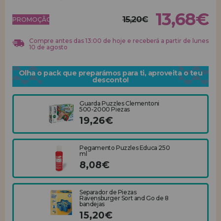
13,68€
15,20€
REGISTRO DE REVENDEDOR
PROMOÇÃO!
Compre antes das 13:00 de hoje e receberá a partir de lunes
10 de agosto
Olha o pack que preparámos para ti, aproveita o teu
desconto!
Guarda Puzzles Clementoni
500-2000 Piezas
19,26€
Pegamento Puzzles Educa 250
ml
8,08€
Separador de Piezas
Ravensburger Sort and Go de 8
bandejas
15,20€