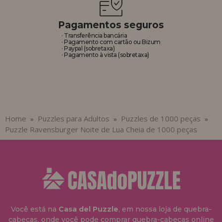
Pagamentos seguros
· Transferência bancária
· Pagamento com cartão ou Bizum
· Paypal (sobretaxa)
· Pagamento à vista (sobretaxa)
Home
Puzzles para Adultos
Puzzles de 1000 peças
»
»
»
Puzzle Ravensburger Noite de Lua Cheia de 1000 peças
Você está na
Casa del Puzzle
, em nossa loja de quebra-
cabeças, onde você pode comprar quebra-cabeças online