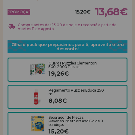
13,68€
15,20€
REGISTRO DE REVENDEDOR
PROMOÇÃO!
Compre antes das 13:00 de hoje e receberá a partir de
martes 11 de agosto
Olha o pack que preparámos para ti, aproveita o teu
desconto!
Guarda Puzzles Clementoni
500-2000 Piezas
19,26€
Pegamento Puzzles Educa 250
ml
8,08€
Separador de Piezas
Ravensburger Sort and Go de 8
bandejas
15,20€