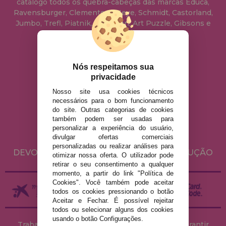
catálogo todos os quebra-cabeças das marcas Educa,
Ravensburger, Clementoni, Heye, Schmidt, Castorland,
Jumbo, Trefl, Piatnik, Anatolian, Art Puzzle, Gibsons e
muito mais.
info@casadopuzzle.pt
Nós respeitamos sua
privacidade
Nosso site usa cookies técnicos
AVISO LEGAL
necessários para o bom funcionamento
do site. Outras categorias de cookies
POLÍTICA DE PRIVACIDADE
também podem ser usadas para
POLÍTICA DE COOKIES
personalizar a experiência do usuário,
divulgar ofertas comerciais
ENVIO E DEVOLUÇÕES
personalizadas ou realizar análises para
DEVOLUÇÕES / DIREITO DE LIVRE RESOLUÇÃO
otimizar nossa oferta. O utilizador pode
retirar o seu consentimento a qualquer
momento, a partir do link "Política de
Cookies". Você também pode aceitar
todos os cookies pressionando o botão
Aceitar e Fechar. É possível rejeitar
todos ou selecionar alguns dos cookies
usando o botão Configurações.
Trabalhamos com stocks permanentes para garantir