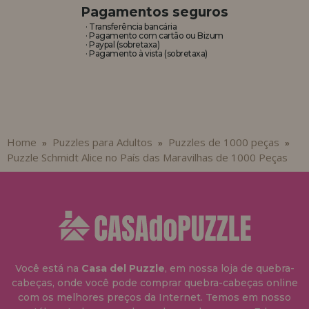
Pagamentos seguros
· Transferência bancária
· Pagamento com cartão ou Bizum
· Paypal (sobretaxa)
· Pagamento à vista (sobretaxa)
Home
Puzzles para Adultos
Puzzles de 1000 peças
»
»
»
Puzzle Schmidt Alice no País das Maravilhas de 1000 Peças
Você está na
Casa del Puzzle
, em nossa loja de quebra-
cabeças, onde você pode comprar quebra-cabeças online
com os melhores preços da Internet. Temos em nosso