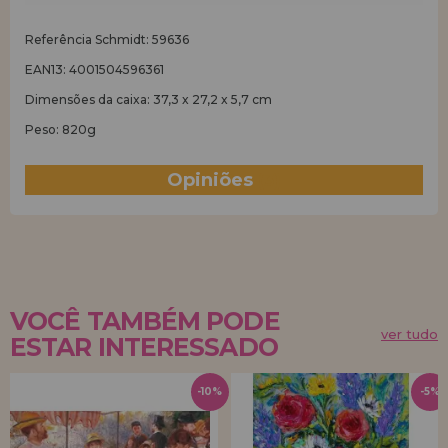
Referência Schmidt: 59636
EAN13: 4001504596361
Dimensões da caixa: 37,3 x 27,2 x 5,7 cm
Peso: 820g
Opiniões
(3)
VOCÊ TAMBÉM PODE
ver tudo
ESTAR INTERESSADO
-10%
-5%