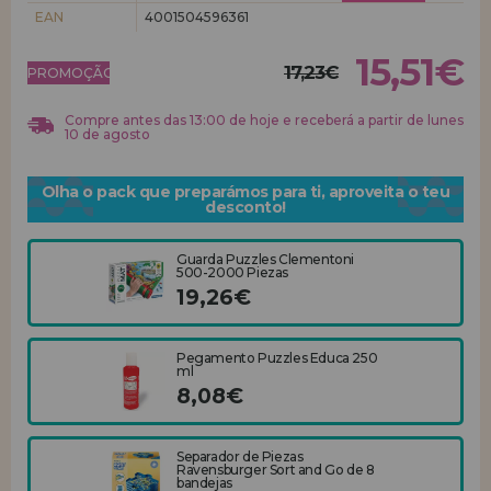
EAN
4001504596361
REGISTRO DE REVENDEDOR
15,51€
17,23€
PROMOÇÃO!
Compre antes das 13:00 de hoje e receberá a partir de lunes
10 de agosto
Olha o pack que preparámos para ti, aproveita o teu
desconto!
Guarda Puzzles Clementoni
500-2000 Piezas
19,26€
Pegamento Puzzles Educa 250
ml
8,08€
Separador de Piezas
Ravensburger Sort and Go de 8
bandejas