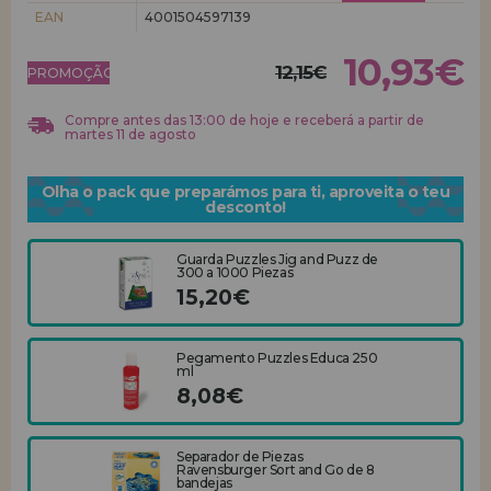
EAN
4001504597139
REGISTRO DE REVENDEDOR
10,93€
12,15€
PROMOÇÃO!
Compre antes das 13:00 de hoje e receberá a partir de
martes 11 de agosto
Olha o pack que preparámos para ti, aproveita o teu
desconto!
Guarda Puzzles Jig and Puzz de
300 a 1000 Piezas
15,20€
Pegamento Puzzles Educa 250
ml
8,08€
Separador de Piezas
Ravensburger Sort and Go de 8
bandejas