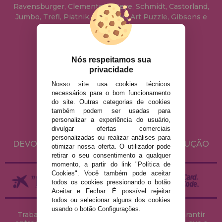
Ravensburger, Clementoni, Heye, Schmidt, Castorland,
Jumbo, Trefl, Piatnik, Anatolian, Art Puzzle, Gibsons e
muito mais.
info@casadopuzzle.pt
Nós respeitamos sua
privacidade
Nosso site usa cookies técnicos
AVISO LEGAL
necessários para o bom funcionamento
do site. Outras categorias de cookies
POLÍTICA DE PRIVACIDADE
também podem ser usadas para
POLÍTICA DE COOKIES
personalizar a experiência do usuário,
divulgar ofertas comerciais
ENVIO E DEVOLUÇÕES
personalizadas ou realizar análises para
DEVOLUÇÕES / DIREITO DE LIVRE RESOLUÇÃO
otimizar nossa oferta. O utilizador pode
retirar o seu consentimento a qualquer
momento, a partir do link "Política de
Cookies". Você também pode aceitar
todos os cookies pressionando o botão
Aceitar e Fechar. É possível rejeitar
todos ou selecionar alguns dos cookies
usando o botão Configurações.
Trabalhamos com stocks permanentes para garantir