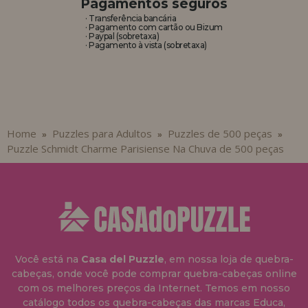
Pagamentos seguros
· Transferência bancária
· Pagamento com cartão ou Bizum
· Paypal (sobretaxa)
· Pagamento à vista (sobretaxa)
Home
Puzzles para Adultos
Puzzles de 500 peças
»
»
»
Puzzle Schmidt Charme Parisiense Na Chuva de 500 peças
Você está na
Casa del Puzzle
, em nossa loja de quebra-
cabeças, onde você pode comprar quebra-cabeças online
com os melhores preços da Internet. Temos em nosso
catálogo todos os quebra-cabeças das marcas Educa,