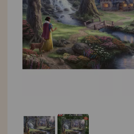
LIQUIDAÇÕES
EM FORMAÇÃO
info@casadopuzzle.pt