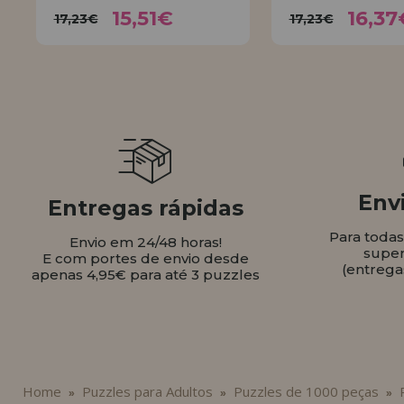
15,51€
16,
17,23€
17,23€
15,51€
16,37
17,23€
17,23€
COMPRAR
COMPR
Envi
Entregas rápidas
Para toda
Envio em 24/48 horas!
super
E com portes de envio desde
(entrega
apenas 4,95€ para até 3 puzzles
Home
Puzzles para Adultos
Puzzles de 1000 peças
»
»
»