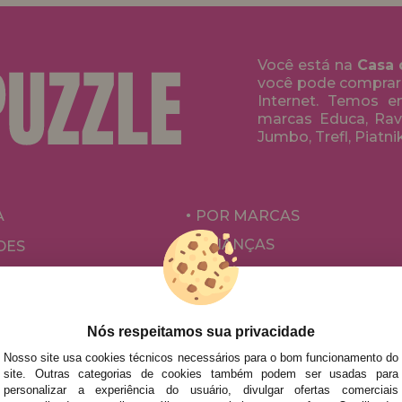
Você está na
Casa 
você pode comprar
Internet. Temos 
marcas Educa, Rave
Jumbo, Trefl, Piatni
A
POR MARCAS
CRIANÇAS
DES
PARA ADULTOS
ÕES E OFERTAS
POR AUTORES
ACESSÓRIOS
Nós respeitamos sua privacidade
Nosso site usa cookies técnicos necessários para o bom funcionamento do
JOGOS DE TABULEIRO
site. Outras categorias de cookies também podem ser usadas para
personalizar a experiência do usuário, divulgar ofertas comerciais