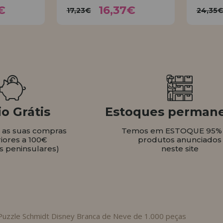
37€
16,37€
17,23€
2
€
16,37€
17,23€
24,35
AR
COMPRAR
o Grátis
Estoques perman
s as suas compras
Temos em ESTOQUE 95%
iores a 100€
produtos anunciados
s peninsulares)
neste site
Puzzle Schmidt Disney Branca de Neve de 1.000 peças