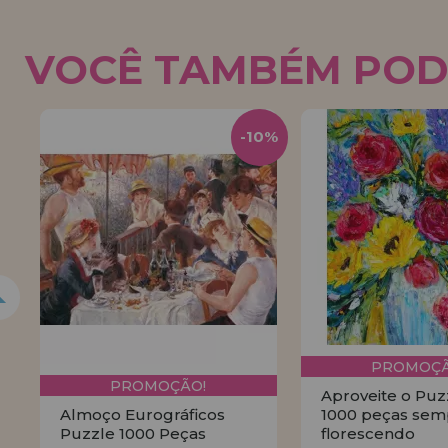
VOCÊ TAMBÉM POD
0%
-10%
PROMOÇÃ
PROMOÇÃO!
Aproveite o Puz
Almoço Eurográficos
1000 peças sem
Puzzle 1000 Peças
florescendo