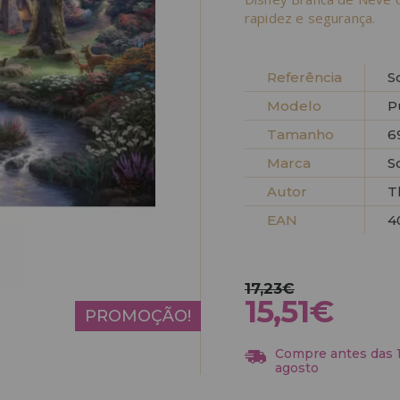
rapidez e segurança.
Referência
S
Modelo
P
Tamanho
6
Marca
S
Autor
T
EAN
4
17,23€
15,51€
PROMOÇÃO!
Compre antes das 13
agosto