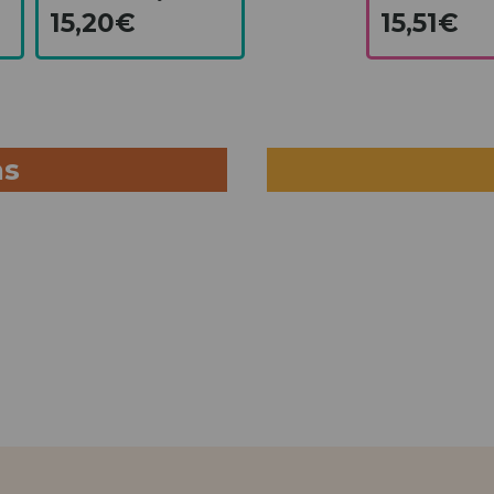
15,20€
15,51€
as