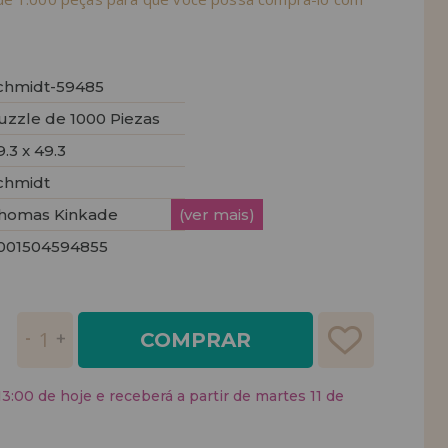
chmidt-59485
uzzle de 1000 Piezas
9.3 x 49.3
chmidt
homas Kinkade
(ver mais)
001504594855
COMPRAR
:00 de hoje e receberá a partir de martes 11 de