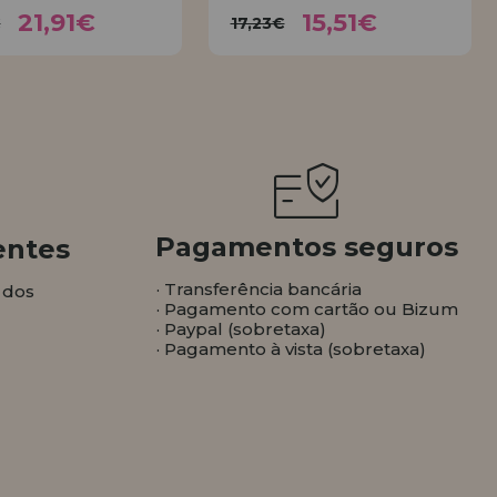
21,91€
15,51€
4,35€
17,23€
21,91€
15,51€
€
17,23€
COMPRAR
COMPRAR
Pagamentos seguros
entes
· Transferência bancária
 dos
· Pagamento com cartão ou Bizum
· Paypal (sobretaxa)
· Pagamento à vista (sobretaxa)