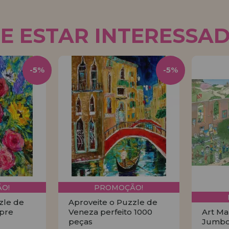
E ESTAR INTERESSA
-5%
-5%
O!
PROMOÇÃO!
zle de
Aproveite o Puzzle de
pre
Veneza perfeito 1000
Art Ma
peças
Jumbo