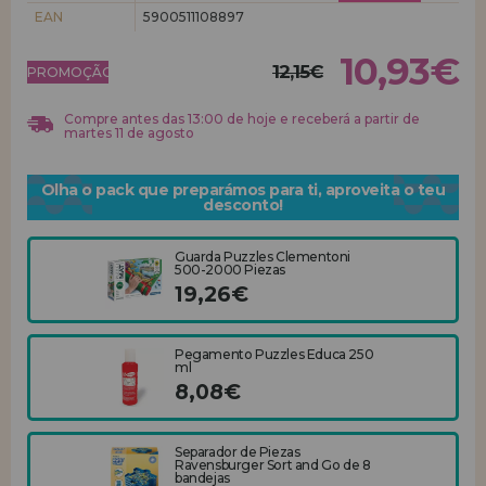
EAN
5900511108897
REGISTRO DE REVENDEDOR
10,93€
12,15€
PROMOÇÃO!
Compre antes das 13:00 de hoje e receberá a partir de
martes 11 de agosto
Olha o pack que preparámos para ti, aproveita o teu
desconto!
Guarda Puzzles Clementoni
500-2000 Piezas
19,26€
Pegamento Puzzles Educa 250
ml
8,08€
Separador de Piezas
Ravensburger Sort and Go de 8
bandejas