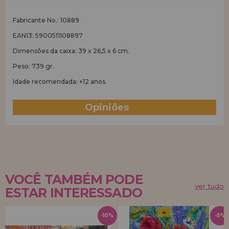
Fabricante No.: 10889
EAN13: 5900511108897
Dimensões da caixa: 39 x 26,5 x 6 cm.
Peso: 739 gr.
Idade recomendada: +12 anos.
Opiniões
(0)
VOCÊ TAMBÉM PODE
ver tudo
ESTAR INTERESSADO
-10%
-5%