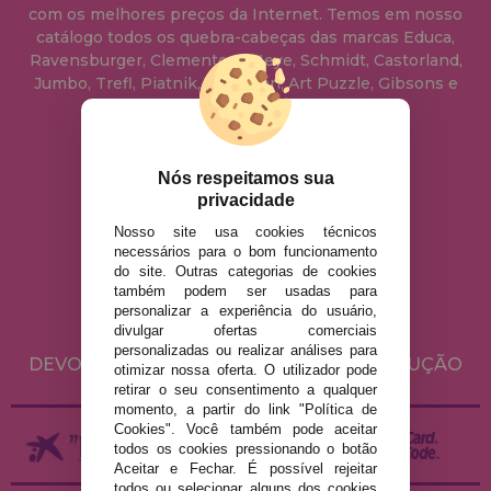
com os melhores preços da Internet. Temos em nosso
catálogo todos os quebra-cabeças das marcas Educa,
Ravensburger, Clementoni, Heye, Schmidt, Castorland,
Jumbo, Trefl, Piatnik, Anatolian, Art Puzzle, Gibsons e
muito mais.
info@casadopuzzle.pt
Nós respeitamos sua
privacidade
Nosso site usa cookies técnicos
AVISO LEGAL
necessários para o bom funcionamento
do site. Outras categorias de cookies
POLÍTICA DE PRIVACIDADE
também podem ser usadas para
POLÍTICA DE COOKIES
personalizar a experiência do usuário,
divulgar ofertas comerciais
ENVIO E DEVOLUÇÕES
personalizadas ou realizar análises para
DEVOLUÇÕES / DIREITO DE LIVRE RESOLUÇÃO
otimizar nossa oferta. O utilizador pode
retirar o seu consentimento a qualquer
momento, a partir do link "Política de
Cookies". Você também pode aceitar
todos os cookies pressionando o botão
Aceitar e Fechar. É possível rejeitar
todos ou selecionar alguns dos cookies