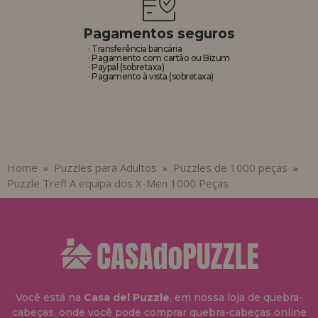
Pagamentos seguros
· Transferência bancária
· Pagamento com cartão ou Bizum
· Paypal (sobretaxa)
· Pagamento à vista (sobretaxa)
Home
Puzzles para Adultos
Puzzles de 1000 peças
»
»
»
Puzzle Trefl A equipa dos X-Men 1000 Peças
Você está na
Casa del Puzzle
, em nossa loja de quebra-
cabeças, onde você pode comprar quebra-cabeças online