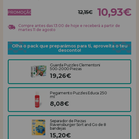
10,93€
12,15€
REGISTRO DE REVENDEDOR
PROMOÇÃO!
Compre antes das 13:00 de hoje e receberá a partir de
martes 11 de agosto
Olha o pack que preparámos para ti, aproveita o teu
desconto!
Guarda Puzzles Clementoni
500-2000 Piezas
19,26€
Pegamento Puzzles Educa 250
ml
8,08€
Separador de Piezas
Ravensburger Sort and Go de 8
bandejas
15,20€