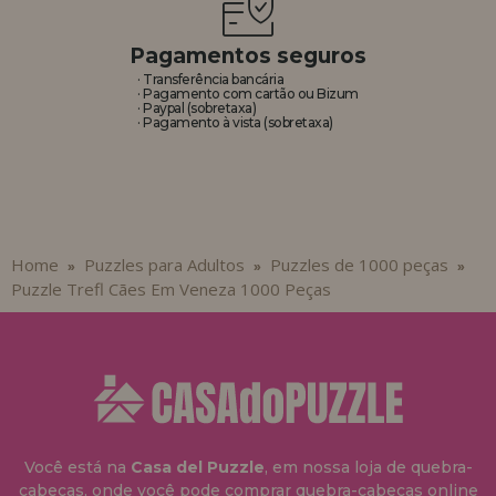
Pagamentos seguros
· Transferência bancária
· Pagamento com cartão ou Bizum
· Paypal (sobretaxa)
· Pagamento à vista (sobretaxa)
Home
Puzzles para Adultos
Puzzles de 1000 peças
»
»
»
Puzzle Trefl Cães Em Veneza 1000 Peças
Você está na
Casa del Puzzle
, em nossa loja de quebra-
cabeças, onde você pode comprar quebra-cabeças online