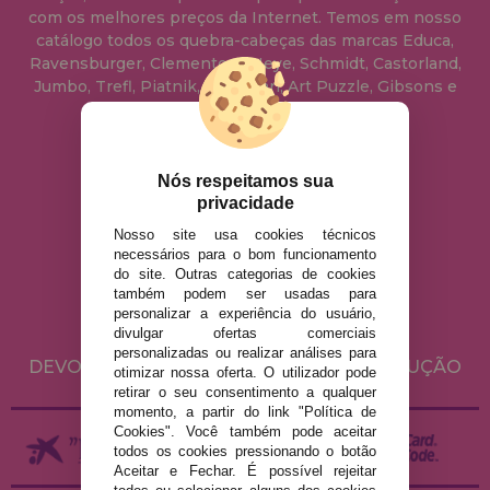
com os melhores preços da Internet. Temos em nosso
catálogo todos os quebra-cabeças das marcas Educa,
Ravensburger, Clementoni, Heye, Schmidt, Castorland,
Jumbo, Trefl, Piatnik, Anatolian, Art Puzzle, Gibsons e
muito mais.
info@casadopuzzle.pt
Nós respeitamos sua
privacidade
Nosso site usa cookies técnicos
AVISO LEGAL
necessários para o bom funcionamento
do site. Outras categorias de cookies
POLÍTICA DE PRIVACIDADE
também podem ser usadas para
POLÍTICA DE COOKIES
personalizar a experiência do usuário,
divulgar ofertas comerciais
ENVIO E DEVOLUÇÕES
personalizadas ou realizar análises para
DEVOLUÇÕES / DIREITO DE LIVRE RESOLUÇÃO
otimizar nossa oferta. O utilizador pode
retirar o seu consentimento a qualquer
momento, a partir do link "Política de
Cookies". Você também pode aceitar
todos os cookies pressionando o botão
Aceitar e Fechar. É possível rejeitar