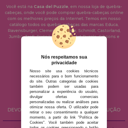
Você está na
Casa del Puzzle
, em nossa loja de quebra-
cabeças, onde você pode comprar quebra-cabeças online
com os melhores preços da Internet. Temos em nosso
catálogo todos os quebra-cabeças das marcas Educa,
Ravensburger, Clementoni, Heye, Schmidt, Castorland,
Jumbo, Trefl, Piatnik, Anatolian, Art Puzzle, Gibsons e
muito mais.
Nós respeitamos sua
info@casadopuzzle.pt
privacidade
Nosso site usa cookies técnicos
necessários para o bom funcionamento
AVISO LEGAL
do site. Outras categorias de cookies
POLÍTICA DE PRIVACIDADE
também podem ser usadas para
personalizar a experiência do usuário,
POLÍTICA DE COOKIES
divulgar ofertas comerciais
ENVIO E DEVOLUÇÕES
personalizadas ou realizar análises para
otimizar nossa oferta. O utilizador pode
DEVOLUÇÕES / DIREITO DE LIVRE RESOLUÇÃO
retirar o seu consentimento a qualquer
momento, a partir do link "Política de
Cookies". Você também pode aceitar
todos os cookies pressionando o botão