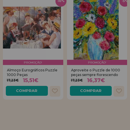
-10%
-5%
PROMOÇÃO!
PROMOÇÃO!
Almoço Eurográficos Puzzle
Aproveite o Puzzle de 1000
1000 Peças
peças sempre florescendo
15,51€
16,37€
17,23€
17,23€
COMPRAR
COMPRAR