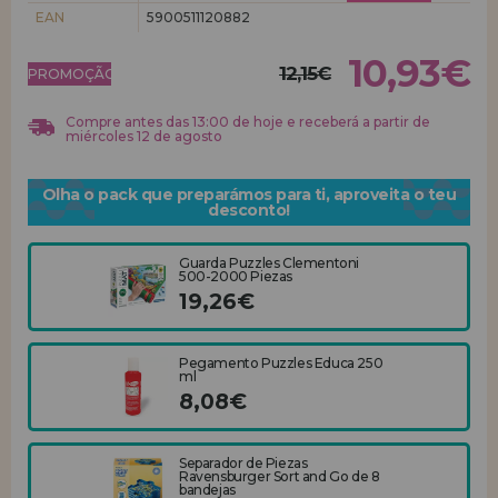
EAN
5900511120882
REGISTRO DE REVENDEDOR
10,93€
12,15€
PROMOÇÃO!
Compre antes das 13:00 de hoje e receberá a partir de
miércoles 12 de agosto
Olha o pack que preparámos para ti, aproveita o teu
desconto!
Guarda Puzzles Clementoni
500-2000 Piezas
19,26€
Pegamento Puzzles Educa 250
ml
8,08€
Separador de Piezas
Ravensburger Sort and Go de 8
bandejas