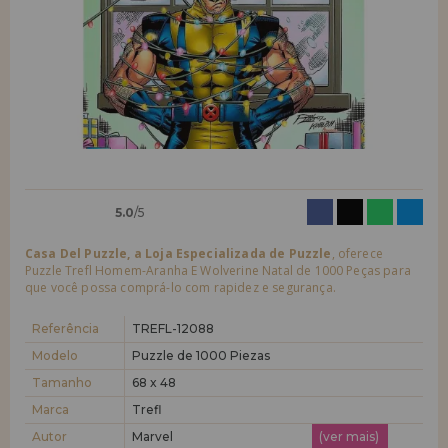
quero me cadastrar como
novo cliente
LIQUIDAÇÕES
Ao criar uma conta em casadopuzzle.com você poderá fazer suas
compras rapidamente em nossa loja virtual, verificar o status de seus
EM FORMAÇÃO
pedidos e consultar suas operações anteriores.
info@casadopuzzle.pt
Vá em frente! Estávamos esperando por você.
NOVO CLIENTE
5.0
/5
Casa Del Puzzle, a Loja Especializada de Puzzle
, oferece
Puzzle Trefl Homem-Aranha E Wolverine Natal de 1000 Peças para
que você possa comprá-lo com rapidez e segurança.
quero me cadastrar como
novo distribuidor
Referência
TREFL-12088
Modelo
Puzzle de 1000 Piezas
Tamanho
68 x 48
Você é um Profissional ou Empresa? Quer vender nossos produtos no
seu negócio? Cadastre-se como distribuidor e conheça nossas
Marca
Trefl
condições de venda com descontos especiais para distribuição.
Autor
Marvel
(ver mais)
Vá em frente! Estávamos esperando por você.