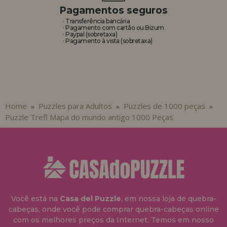
Pagamentos seguros
· Transferência bancária
· Pagamento com cartão ou Bizum
· Paypal (sobretaxa)
· Pagamento à vista (sobretaxa)
Home
Puzzles para Adultos
Puzzles de 1000 peças
»
»
»
Puzzle Trefl Mapa do mundo antigo 1000 Peças
Você está na
Casa del Puzzle
, em nossa loja de quebra-
cabeças, onde você pode comprar quebra-cabeças online
com os melhores preços da Internet. Temos em nosso