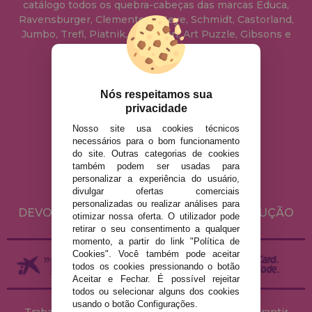
catálogo todos os quebra-cabeças das marcas Educa,
Ravensburger, Clementoni, Heye, Schmidt, Castorland,
Jumbo, Trefl, Piatnik, Anatolian, Art Puzzle, Gibsons e
muito mais.
info@casadopuzzle.pt
Nós respeitamos sua
privacidade
Nosso site usa cookies técnicos
AVISO LEGAL
necessários para o bom funcionamento
do site. Outras categorias de cookies
POLÍTICA DE PRIVACIDADE
também podem ser usadas para
POLÍTICA DE COOKIES
personalizar a experiência do usuário,
divulgar ofertas comerciais
ENVIO E DEVOLUÇÕES
personalizadas ou realizar análises para
DEVOLUÇÕES / DIREITO DE LIVRE RESOLUÇÃO
otimizar nossa oferta. O utilizador pode
retirar o seu consentimento a qualquer
momento, a partir do link "Política de
Cookies". Você também pode aceitar
todos os cookies pressionando o botão
Aceitar e Fechar. É possível rejeitar
todos ou selecionar alguns dos cookies
usando o botão Configurações.
Trabalhamos com stocks permanentes para garantir