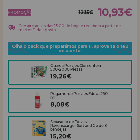
10,93€
12,15€
REGISTRO DE REVENDEDOR
PROMOÇÃO!
Compre antes das 13:00 de hoje e receberá a partir de
martes 11 de agosto
Olha o pack que preparámos para ti, aproveita o teu
desconto!
Guarda Puzzles Clementoni
500-2000 Piezas
19,26€
Pegamento Puzzles Educa 250
ml
8,08€
Separador de Piezas
Ravensburger Sort and Go de 8
bandejas
15,20€