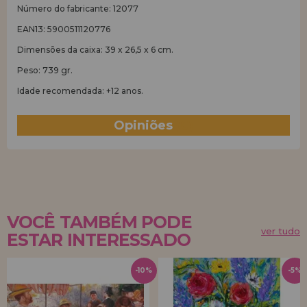
Número do fabricante: 12077
EAN13: 5900511120776
Dimensões da caixa: 39 x 26,5 x 6 cm.
Peso: 739 gr.
Idade recomendada: +12 anos.
Opiniões
(0)
VOCÊ TAMBÉM PODE
ver tudo
ESTAR INTERESSADO
-10%
-5%