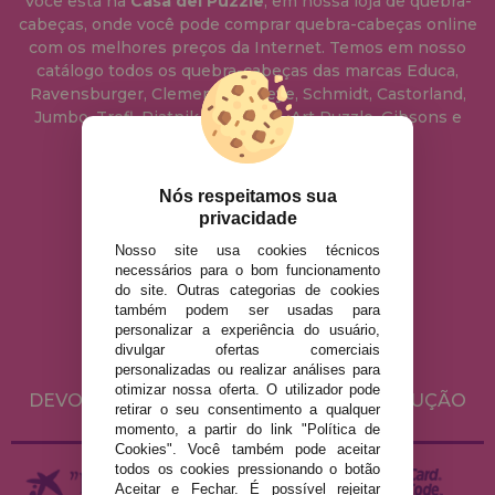
Você está na
Casa del Puzzle
, em nossa loja de quebra-
cabeças, onde você pode comprar quebra-cabeças online
com os melhores preços da Internet. Temos em nosso
catálogo todos os quebra-cabeças das marcas Educa,
Ravensburger, Clementoni, Heye, Schmidt, Castorland,
Jumbo, Trefl, Piatnik, Anatolian, Art Puzzle, Gibsons e
muito mais.
Nós respeitamos sua
info@casadopuzzle.pt
privacidade
Nosso site usa cookies técnicos
necessários para o bom funcionamento
AVISO LEGAL
do site. Outras categorias de cookies
POLÍTICA DE PRIVACIDADE
também podem ser usadas para
personalizar a experiência do usuário,
POLÍTICA DE COOKIES
divulgar ofertas comerciais
ENVIO E DEVOLUÇÕES
personalizadas ou realizar análises para
otimizar nossa oferta. O utilizador pode
DEVOLUÇÕES / DIREITO DE LIVRE RESOLUÇÃO
retirar o seu consentimento a qualquer
momento, a partir do link "Política de
Cookies". Você também pode aceitar
todos os cookies pressionando o botão
Aceitar e Fechar. É possível rejeitar