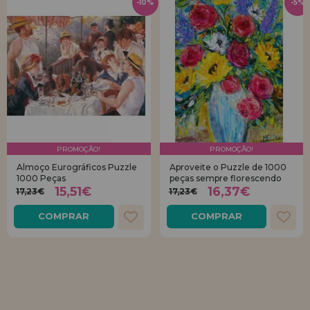
-10%
-5%
PROMOÇÃO!
PROMOÇÃO!
Almoço Eurográficos Puzzle
Aproveite o Puzzle de 1000
1000 Peças
peças sempre florescendo
15,51€
16,37€
17,23€
17,23€
COMPRAR
COMPRAR