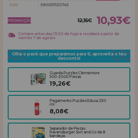
EAN
5900511120745
REGISTRO DE REVENDEDOR
10,93€
12,15€
PROMOÇÃO!
Compre antes das 13:00 de hoje e receberá a partir de
viernes 7 de agosto
Olha o pack que preparámos para ti, aproveita o teu
desconto!
Guarda Puzzles Clementoni
500-2000 Piezas
19,26€
Pegamento Puzzles Educa 250
ml
8,08€
Separador de Piezas
Ravensburger Sort and Go de 8
bandejas