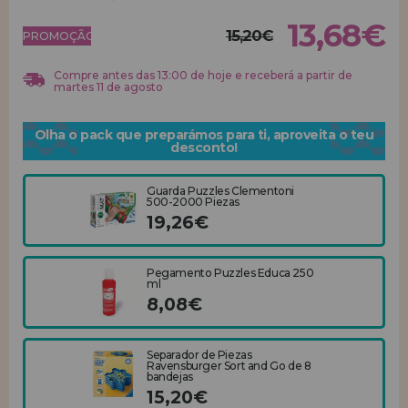
13,68€
15,20€
REGISTRO DE REVENDEDOR
PROMOÇÃO!
Compre antes das 13:00 de hoje e receberá a partir de
martes 11 de agosto
Olha o pack que preparámos para ti, aproveita o teu
desconto!
Guarda Puzzles Clementoni
500-2000 Piezas
19,26€
Pegamento Puzzles Educa 250
ml
8,08€
Separador de Piezas
Ravensburger Sort and Go de 8
bandejas
15,20€