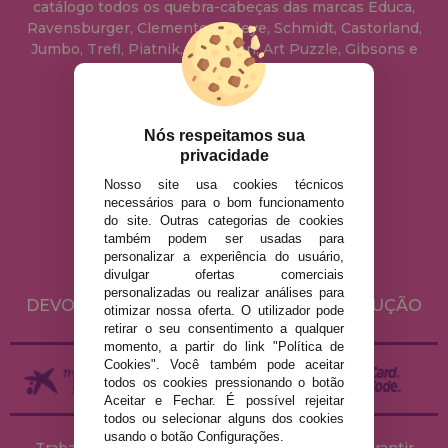
catálogo todos os quebra-cabeças das marcas Educa,
Ravensburger, Clementoni, Heye, Schmidt, Castorland,
Jumbo, Trefl, Piatnik, Anatolian, Art Puzzle, Gibsons e
muito mais.
info@casadopuzzle.pt
Nós respeitamos sua
privacidade
Nosso site usa cookies técnicos
AVISO LEGAL
necessários para o bom funcionamento
do site. Outras categorias de cookies
POLÍTICA DE PRIVACIDADE
também podem ser usadas para
POLÍTICA DE COOKIES
personalizar a experiência do usuário,
divulgar ofertas comerciais
ENVIO E DEVOLUÇÕES
personalizadas ou realizar análises para
DEVOLUÇÕES / DIREITO DE LIVRE RESOLUÇÃO
otimizar nossa oferta. O utilizador pode
retirar o seu consentimento a qualquer
momento, a partir do link "Política de
Cookies". Você também pode aceitar
todos os cookies pressionando o botão
Aceitar e Fechar. É possível rejeitar
todos ou selecionar alguns dos cookies
usando o botão Configurações.
Trabalhamos com stocks permanentes para garantir