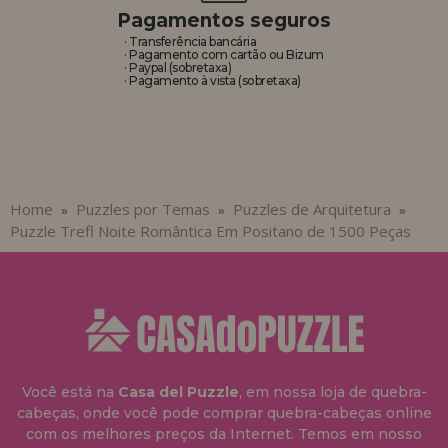
Pagamentos seguros
· Transferência bancária
· Pagamento com cartão ou Bizum
· Paypal (sobretaxa)
· Pagamento à vista (sobretaxa)
Home
Puzzles por Temas
Puzzles de Arquitetura
»
»
»
Puzzle Trefl Noite Romântica Em Positano de 1500 Peças
Você está na
Casa del Puzzle
, em nossa loja de quebra-
cabeças, onde você pode comprar quebra-cabeças online
com os melhores preços da Internet. Temos em nosso