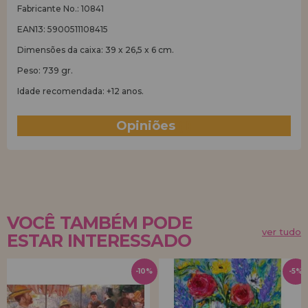
Fabricante No.: 10841
EAN13: 5900511108415
Dimensões da caixa: 39 x 26,5 x 6 cm.
Peso: 739 gr.
Idade recomendada: +12 anos.
Opiniões
(1)
VOCÊ TAMBÉM PODE
ver tudo
ESTAR INTERESSADO
-10%
-5%