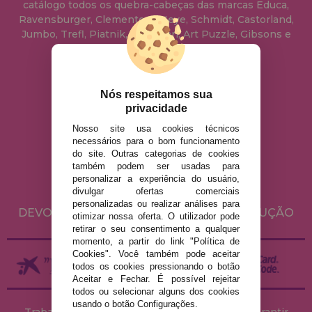
catálogo todos os quebra-cabeças das marcas Educa,
Ravensburger, Clementoni, Heye, Schmidt, Castorland,
Jumbo, Trefl, Piatnik, Anatolian, Art Puzzle, Gibsons e
muito mais.
info@casadopuzzle.pt
Nós respeitamos sua
privacidade
Nosso site usa cookies técnicos
AVISO LEGAL
necessários para o bom funcionamento
do site. Outras categorias de cookies
POLÍTICA DE PRIVACIDADE
também podem ser usadas para
POLÍTICA DE COOKIES
personalizar a experiência do usuário,
divulgar ofertas comerciais
ENVIO E DEVOLUÇÕES
personalizadas ou realizar análises para
DEVOLUÇÕES / DIREITO DE LIVRE RESOLUÇÃO
otimizar nossa oferta. O utilizador pode
retirar o seu consentimento a qualquer
momento, a partir do link "Política de
Cookies". Você também pode aceitar
todos os cookies pressionando o botão
Aceitar e Fechar. É possível rejeitar
todos ou selecionar alguns dos cookies
usando o botão Configurações.
Trabalhamos com stocks permanentes para garantir