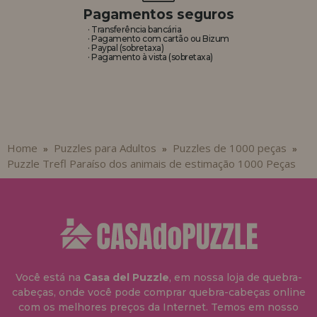
Pagamentos seguros
· Transferência bancária
· Pagamento com cartão ou Bizum
· Paypal (sobretaxa)
· Pagamento à vista (sobretaxa)
Home
Puzzles para Adultos
Puzzles de 1000 peças
»
»
»
Puzzle Trefl Paraíso dos animais de estimação 1000 Peças
Você está na
Casa del Puzzle
, em nossa loja de quebra-
cabeças, onde você pode comprar quebra-cabeças online
com os melhores preços da Internet. Temos em nosso