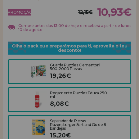
10,93€
12,15€
REGISTRO DE REVENDEDOR
PROMOÇÃO!
Compre antes das 13:00 de hoje e receberá a partir de lunes
10 de agosto
Olha o pack que preparámos para ti, aproveita o teu
desconto!
Guarda Puzzles Clementoni
500-2000 Piezas
19,26€
Pegamento Puzzles Educa 250
ml
8,08€
Separador de Piezas
Ravensburger Sort and Go de 8
bandejas
15,20€