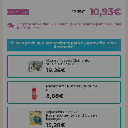
10,93€
REGISTRO DE REVENDEDOR
12,15€
PROMOÇÃO!
Compre antes das 13:00 de hoje e receberá a partir de lunes
10 de agosto
Olha o pack que preparámos para ti, aproveita o teu
desconto!
Guarda Puzzles Clementoni
500-2000 Piezas
19,26€
Pegamento Puzzles Educa 250
ml
8,08€
Separador de Piezas
Ravensburger Sort and Go de 8
bandejas
15,20€