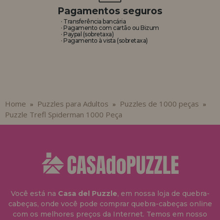
Pagamentos seguros
· Transferência bancária
· Pagamento com cartão ou Bizum
· Paypal (sobretaxa)
· Pagamento à vista (sobretaxa)
Home
Puzzles para Adultos
Puzzles de 1000 peças
»
»
»
Puzzle Trefl Spiderman 1000 Peça
Você está na
Casa del Puzzle
, em nossa loja de quebra-
cabeças, onde você pode comprar quebra-cabeças online
com os melhores preços da Internet. Temos em nosso