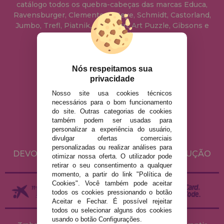
catálogo todos os quebra-cabeças das marcas Educa,
Ravensburger, Clementoni, Heye, Schmidt, Castorland,
Jumbo, Trefl, Piatnik, Anatolian, Art Puzzle, Gibsons e
muito mais.
info@casadopuzzle.pt
Nós respeitamos sua
privacidade
Nosso site usa cookies técnicos
AVISO LEGAL
necessários para o bom funcionamento
do site. Outras categorias de cookies
POLÍTICA DE PRIVACIDADE
também podem ser usadas para
POLÍTICA DE COOKIES
personalizar a experiência do usuário,
divulgar ofertas comerciais
ENVIO E DEVOLUÇÕES
personalizadas ou realizar análises para
DEVOLUÇÕES / DIREITO DE LIVRE RESOLUÇÃO
otimizar nossa oferta. O utilizador pode
retirar o seu consentimento a qualquer
momento, a partir do link "Política de
Cookies". Você também pode aceitar
todos os cookies pressionando o botão
Aceitar e Fechar. É possível rejeitar
todos ou selecionar alguns dos cookies
usando o botão Configurações.