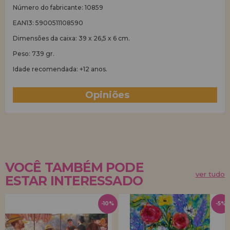
Número do fabricante: 10859
EAN13: 5900511108590
Dimensões da caixa: 39 x 26,5 x 6 cm.
Peso: 739 gr.
Idade recomendada: +12 anos.
Opiniões
(0)
VOCÊ TAMBÉM PODE
ver tudo
ESTAR INTERESSADO
-10%
-5%