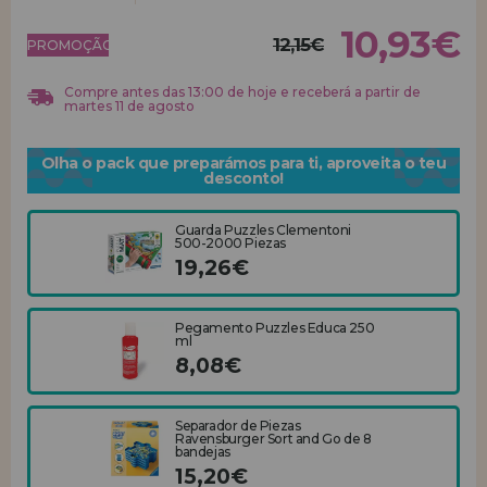
10,93€
REGISTRO DE REVENDEDOR
12,15€
PROMOÇÃO!
Compre antes das 13:00 de hoje e receberá a partir de
martes 11 de agosto
Olha o pack que preparámos para ti, aproveita o teu
desconto!
Guarda Puzzles Clementoni
500-2000 Piezas
19,26€
Pegamento Puzzles Educa 250
ml
8,08€
Separador de Piezas
Ravensburger Sort and Go de 8
bandejas
15,20€