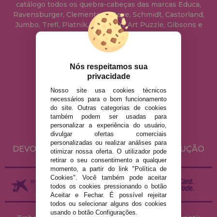
catálogo todos os quebra-cabeças das marcas Educa,
Ravensburger, Clementoni, Heye, Schmidt, Castorland,
Jumbo, Trefl, Piatnik, Anatolian, Art Puzzle, Gibsons e
muito mais.
info@casadopuzzle.pt
Nós respeitamos sua
privacidade
Nosso site usa cookies técnicos
AVISO LEGAL
necessários para o bom funcionamento
do site. Outras categorias de cookies
POLÍTICA DE PRIVACIDADE
também podem ser usadas para
POLÍTICA DE COOKIES
personalizar a experiência do usuário,
divulgar ofertas comerciais
ENVIO E DEVOLUÇÕES
personalizadas ou realizar análises para
DEVOLUÇÕES / DIREITO DE LIVRE RESOLUÇÃO
otimizar nossa oferta. O utilizador pode
retirar o seu consentimento a qualquer
momento, a partir do link "Política de
Cookies". Você também pode aceitar
todos os cookies pressionando o botão
Aceitar e Fechar. É possível rejeitar
todos ou selecionar alguns dos cookies
usando o botão Configurações.