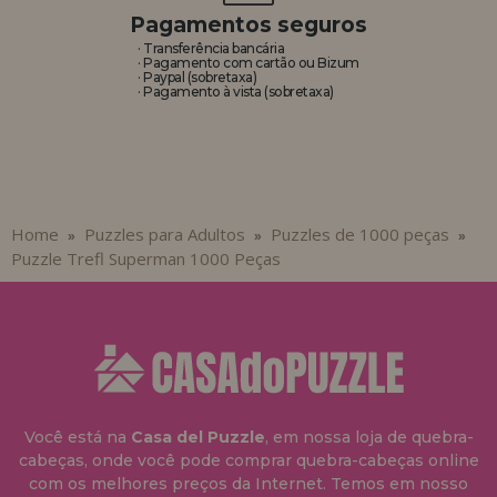
Pagamentos seguros
· Transferência bancária
· Pagamento com cartão ou Bizum
· Paypal (sobretaxa)
· Pagamento à vista (sobretaxa)
Home
Puzzles para Adultos
Puzzles de 1000 peças
»
»
»
Puzzle Trefl Superman 1000 Peças
Você está na
Casa del Puzzle
, em nossa loja de quebra-
cabeças, onde você pode comprar quebra-cabeças online
com os melhores preços da Internet. Temos em nosso