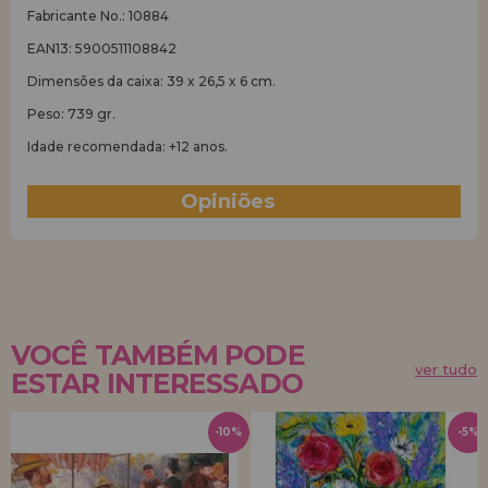
Fabricante No.: 10884
EAN13: 5900511108842
Dimensões da caixa: 39 x 26,5 x 6 cm.
Peso: 739 gr.
Idade recomendada: +12 anos.
Opiniões
(0)
VOCÊ TAMBÉM PODE
ver tudo
ESTAR INTERESSADO
-10%
-5%