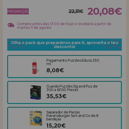
20,08€
22,31€
REGISTRO DE REVENDEDOR
PROMOÇÃO!
Compre antes das 13:00 de hoje e receberá a partir de
martes 11 de agosto
Olha o pack que preparámos para ti, aproveita o teu
desconto!
Pegamento Puzzles Educa 250
ml
8,08€
Guarda Puzzles Jig and Puz de
300 a 6000 Piezas
35,53€
Separador de Piezas
Ravensburger Sort and Go de 8
bandejas
15,20€