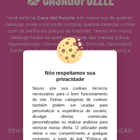
Você está na
Casa del Puzzle
, em nossa loja de quebra-
cabeças, onde você pode comprar quebra-cabeças online
com os melhores preços da Internet. Temos em nosso
catálogo todos os quebra-cabeças das marcas Educa,
Ravensburger, Clementoni, Heye, Schmidt, Castorland,
Jumbo, Trefl, Piatnik, Anatolian, Art Puzzle, Gibsons e
muito mais.
Nós respeitamos sua
info@casadopuzzle.pt
privacidade
Nosso site usa cookies técnicos
necessários para o bom funcionamento
AVISO LEGAL
do site. Outras categorias de cookies
POLÍTICA DE PRIVACIDADE
também podem ser usadas para
personalizar a experiência do usuário,
POLÍTICA DE COOKIES
divulgar ofertas comerciais
ENVIO E DEVOLUÇÕES
personalizadas ou realizar análises para
otimizar nossa oferta. O utilizador pode
DEVOLUÇÕES / DIREITO DE LIVRE RESOLUÇÃO
retirar o seu consentimento a qualquer
momento, a partir do link "Política de