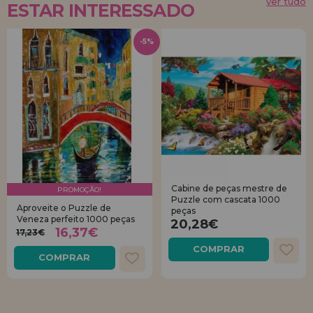
ver tudo
ESTAR INTERESSADO
-5%
Cabine de peças mestre de
PROMOÇÃO!
Puzzle com cascata 1000
Aproveite o Puzzle de
peças
Veneza perfeito 1000 peças
20,28€
16,37€
17,23€
COMPRAR
COMPRAR