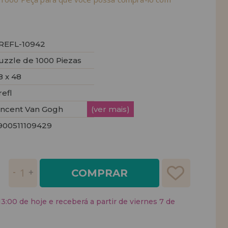
REFL-10942
uzzle de 1000 Piezas
8 x 48
refl
incent Van Gogh
(ver mais)
900511109429
COMPRAR
:00 de hoje e receberá a partir de viernes 7 de