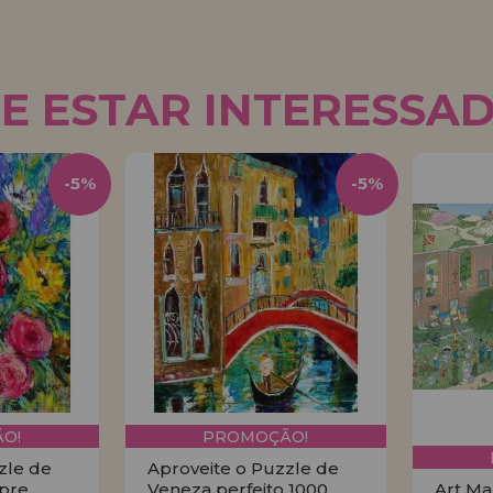
E ESTAR INTERESSA
-5%
-5%
O!
PROMOÇÃO!
zle de
Aproveite o Puzzle de
pre
Veneza perfeito 1000
Art Ma