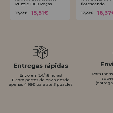
Puzzle 1000 Peças
florescendo
15,51€
16,
17,23€
17,23€
15,51€
16,37
17,23€
17,23€
COMPRAR
COMPR
Envi
Entregas rápidas
Para toda
Envio em 24/48 horas!
super
E com portes de envio desde
(entrega
apenas 4,95€ para até 3 puzzles