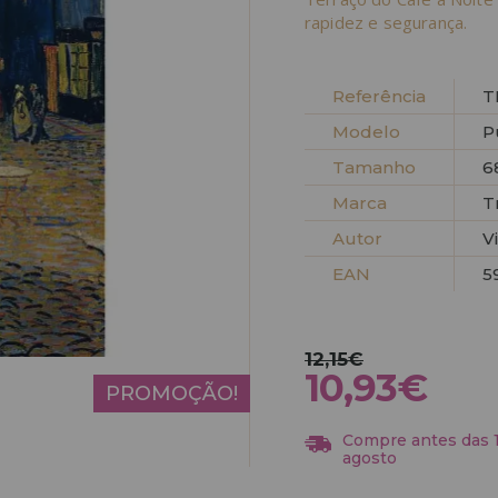
rapidez e segurança.
Referência
T
Modelo
P
Tamanho
6
Marca
T
Autor
V
EAN
5
12,15€
10,93€
PROMOÇÃO!
Compre antes das 13
agosto