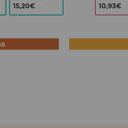
15,20€
10,93€
as