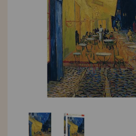
LIQUIDAÇÕES
EM FORMAÇÃO
info@casadopuzzle.pt