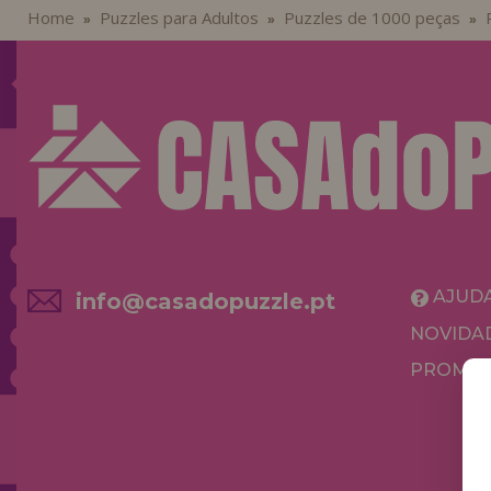
Home
Puzzles para Adultos
Puzzles de 1000 peças
»
»
»
AJUD
info@casadopuzzle.pt
NOVIDA
PROMOÇ