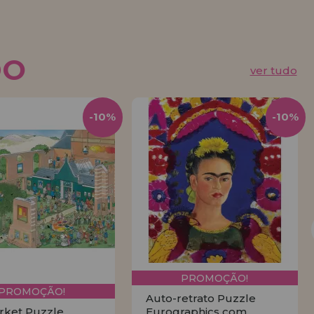
DO
ver tudo
-10%
-10%
PROMOÇÃO!
PROMOÇÃO!
Auto-retrato Puzzle
rket Puzzle
Eurographics com