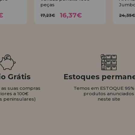
peças
Jumbo
37€
16,37€
17,23€
2
€
16,37€
17,23€
24,35
AR
COMPRAR
o Grátis
Estoques perman
s as suas compras
Temos em ESTOQUE 95%
iores a 100€
produtos anunciados
s peninsulares)
neste site