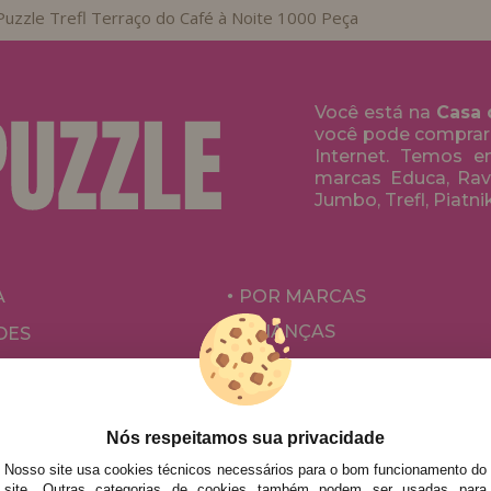
Puzzle Trefl Terraço do Café à Noite 1000 Peça
Você está na
Casa 
você pode comprar
Internet. Temos 
marcas Educa, Rave
Jumbo, Trefl, Piatni
A
POR MARCAS
CRIANÇAS
DES
PARA ADULTOS
ÕES E OFERTAS
POR AUTORES
ACESSÓRIOS
Nós respeitamos sua privacidade
Nosso site usa cookies técnicos necessários para o bom funcionamento do
JOGOS DE TABULEIRO
site. Outras categorias de cookies também podem ser usadas para