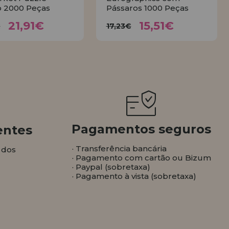
 2000 Peças
Pássaros 1000 Peças
21,91€
15,51€
4,35€
17,23€
21,91€
15,51€
€
17,23€
COMPRAR
COMPRAR
Pagamentos seguros
entes
· Transferência bancária
 dos
· Pagamento com cartão ou Bizum
· Paypal (sobretaxa)
· Pagamento à vista (sobretaxa)