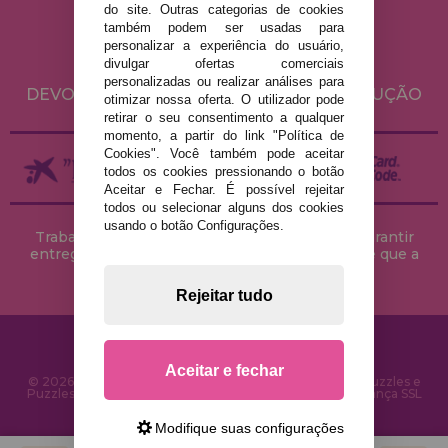
do site. Outras categorias de cookies
POLÍTICA DE PRIVACIDADE
também podem ser usadas para
POLÍTICA DE COOKIES
personalizar a experiência do usuário,
divulgar ofertas comerciais
ENVIO E DEVOLUÇÕES
personalizadas ou realizar análises para
DEVOLUÇÕES / DIREITO DE LIVRE RESOLUÇÃO
otimizar nossa oferta. O utilizador pode
retirar o seu consentimento a qualquer
momento, a partir do link "Política de
Cookies". Você também pode aceitar
todos os cookies pressionando o botão
Aceitar e Fechar. É possível rejeitar
todos ou selecionar alguns dos cookies
usando o botão Configurações.
Trabalhamos com stocks permanentes para garantir
entregas rápidas no território peninsular, desde que a
encomenda seja feita até às 18h00.
Rejeitar tudo
Aceitar e fechar
© 2026 CasaDoPuzzle.com - Loja Online para comprar Puzzles e
Puzzles na Internet. Entrega rápida em 24 horas e segurança SSL
Modifique suas configurações