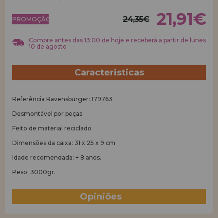
21,91€
24,35€
REGISTRO DE REVENDEDOR
PROMOÇÃO!
Compre antes das 13:00 de hoje e receberá a partir de lunes
10 de agosto
Caracteristicas
Referência Ravensburger: 179763
Desmontável por peças
Feito de material reciclado
Dimensões da caixa: 31 x 25 x 9 cm
Idade recomendada: + 8 anos.
Peso: 3000gr.
Opiniões
(15)