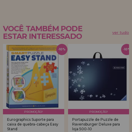
VOCÊ TAMBÉM PODE
ver tudo
ESTAR INTERESSADO
-10%
-10%
PROMOÇÃO!
PROMOÇÃO!
Eurographics Suporte para
Portapuzzle de Puzzle de
caixa de quebra-cabeça Easy
Ravensburger Deluxe para
Stand
loja 500-10