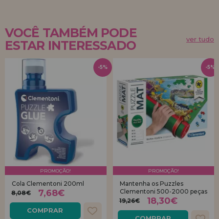
VOCÊ TAMBÉM PODE
ver tudo
ESTAR INTERESSADO
-5%
-5%
PROMOÇÃO!
PROMOÇÃO!
Cola Clementoni 200ml
Mantenha os Puzzles
7,68€
Clementoni 500-2000 peças
8,08€
18,30€
19,26€
COMPRAR
COMPRAR