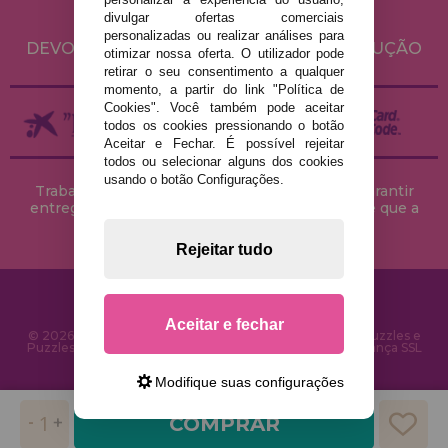
divulgar ofertas comerciais
ENVIO E DEVOLUÇÕES
personalizadas ou realizar análises para
DEVOLUÇÕES / DIREITO DE LIVRE RESOLUÇÃO
otimizar nossa oferta. O utilizador pode
retirar o seu consentimento a qualquer
momento, a partir do link "Política de
Cookies". Você também pode aceitar
todos os cookies pressionando o botão
Aceitar e Fechar. É possível rejeitar
todos ou selecionar alguns dos cookies
usando o botão Configurações.
Trabalhamos com stocks permanentes para garantir
entregas rápidas no território peninsular, desde que a
encomenda seja feita até às 18h00.
Rejeitar tudo
Aceitar e fechar
© 2026 CasaDoPuzzle.com - Loja Online para comprar Puzzles e
Puzzles na Internet. Entrega rápida em 24 horas e segurança SSL
Modifique suas configurações
COMPRAR